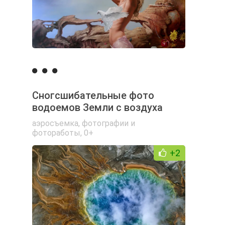
Сногсшибательные фото
водоемов Земли с воздуха
аэросъемка
,
фотографии и
фотоработы
,
0+
+2