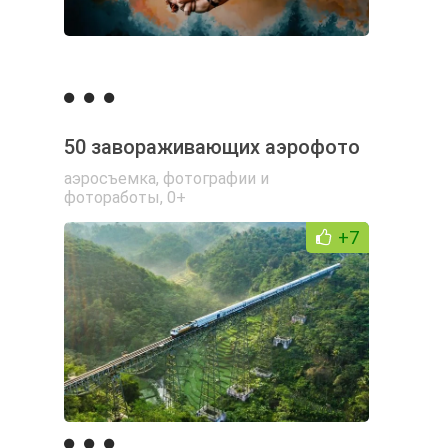
50 завораживающих аэрофото
аэросъемка
,
фотографии и
фотоработы
,
0+
+7