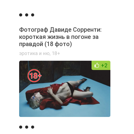
Фотограф Давиде Сорренти:
короткая жизнь в погоне за
правдой (18 фото)
эротика и ню
,
18+
+2