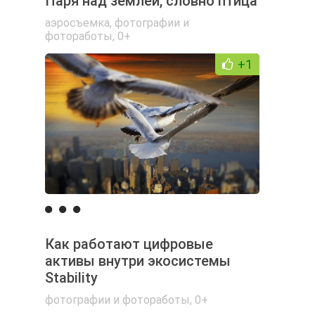
Паря над землей, словно птица
аэросъемка
,
фотографии и
фотоработы
,
0+
+1
Как работают цифровые
активы внутри экосистемы
Stability
фотографии и фотоработы
,
0+