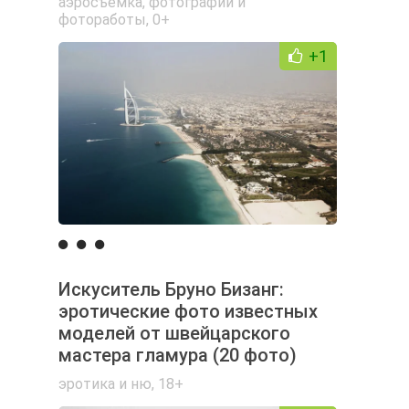
аэросъемка
,
фотографии и
фотоработы
,
0+
+1
Искуситель Бруно Бизанг:
эротические фото известных
моделей от швейцарского
мастера гламура (20 фото)
эротика и ню
,
18+