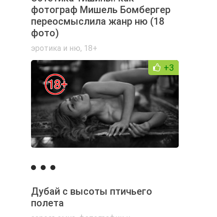
фотограф Мишель Бомбергер
переосмыслила жанр ню (18
фото)
эротика и ню
,
18+
+3
Дубай с высоты птичьего
полета