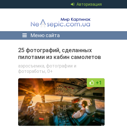
Авторизация
Меню сайта
25 фотографий, сделанных
пилотами из кабин самолетов
аэросъемка
,
фотографии и
фотоработы
,
0+
+1