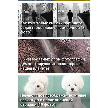
Как культовые снимки прошлого
редактировались в проявочной (8
фото)
36 невероятных дрон-фотографий,
демонстрирующих разнообразие
нашей планеты
Невероятное преображение: милые
песики до и после японской
стрижки (19 фото)