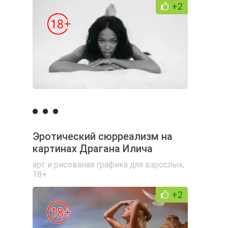
+2
Эротический сюрреализм на
картинах Драгана Илича
арт и рисованая графика для взрослых
,
18+
+2