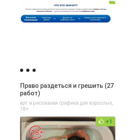
Право раздеться и грешить (27
работ)
арт и рисованая графика для взрослых
,
18+
+1