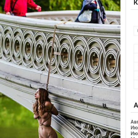
К
А
Ав
Ию
Ию