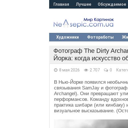
Главная
Лучшее
Обсуждаемое
Художники
Фотоработы
Жи
Фотограф The Dirty Archa
Йорка: когда искусство о
8 мая 2026
2 707
0
Катег
В Нью-Йорке появился необычны
связывания SamJay и фотограф, 
Archangel). Они превращают ул
перформансов. Команду вдохнов
практика шибари (или кинбаку) 
визуальное высказывание. (Ост