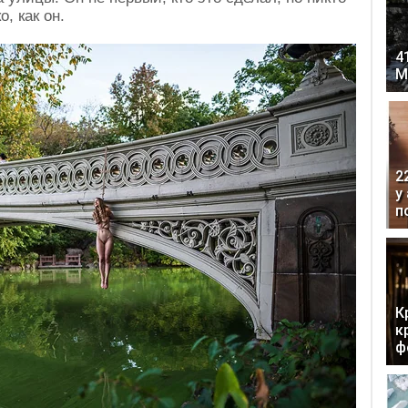
о, как он.
4
М
2
у
п
К
к
ф