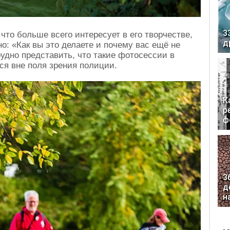
3
что больше всего интересует в его творчестве,
д
но: «Как вы это делаете и почему вас ещё не
удно представить, что такие фотосессии в
ся вне поля зрения полиции.
К
р
ф
3
д
н