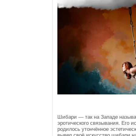
Шибари — так на Западе называ
эротического связывания. Его ист
родилось утончённое эстетичес
вывел своё искусство шибари на