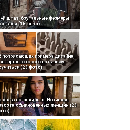
1-й штат: брутальные фермеры
онтаны (16 фото)
2 потрясающих примера дизайна,
 авторов которого есть чему
оучиться (23 фото)
расота по-индийски: Истинная
расота обыкновенных женщин (23
ото)