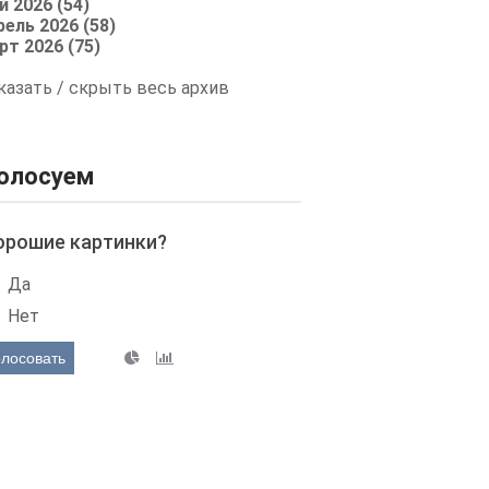
й 2026 (54)
рель 2026 (58)
рт 2026 (75)
казать / скрыть весь архив
олосуем
орошие картинки?
Да
Нет
олосовать