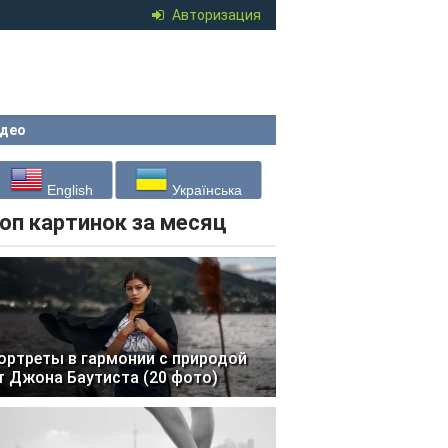
Авторизация
део
English
Українська
оп картинок за месяц
ортреты в гармонии с природой
т Джона Баутиста (20 фото)