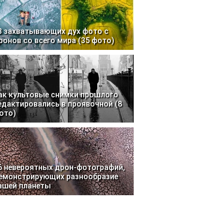
3 захватывающих дух фото с
ронов со всего мира (35 фото)
ак культовые снимки прошлого
едактировались в проявочной (8
ото)
6 невероятных дрон-фотографий,
емонстрирующих разнообразие
ашей планеты