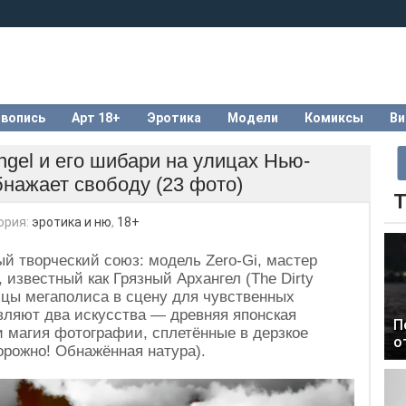
вопись
Арт 18+
Эротика
Модели
Комиксы
Ви
ngel и его шибари на улицах Нью-
бнажает свободу (23 фото)
Т
ория:
эротика и ню
,
18+
й творческий союз: модель Zero-Gi, мастер
известный как Грязный Архангел (The Dirty
ицы мегаполиса в сцену для чувственных
ляют два искусства — древняя японская
П
и магия фотографии, сплетённые в дерзкое
о
орожно! Обнажённая натура).