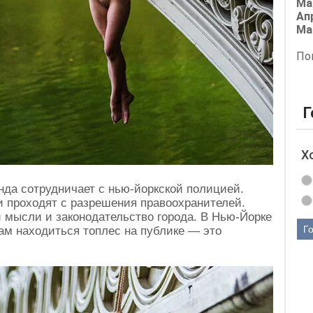
Ма
Ап
Ма
По
Г
Х
нда сотрудничает с нью-йоркской полицией.
 проходят с разрешения правоохранителей.
й мысли и законодательство города. В Нью-Йорке
Г
м находиться топлес на публике — это