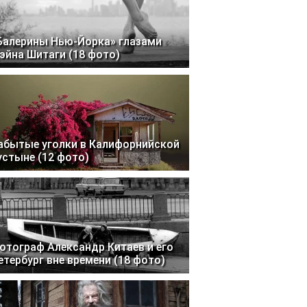
Балерины Нью-Йорка» глазами
эйна Шитаги (18 фото)
абытые уголки в Калифорнийской
устыне (12 фото)
отограф Александр Китаев и его
етербург вне времени (18 фото)