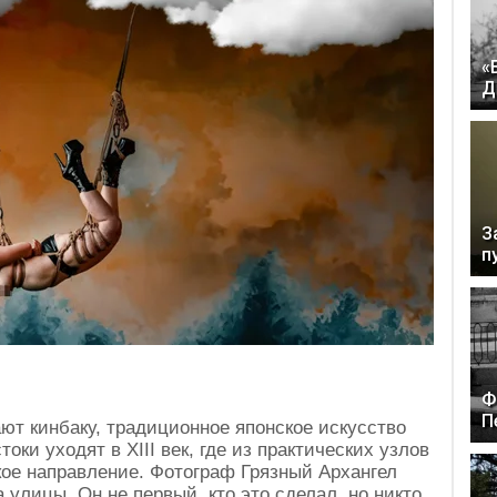
«
Д
З
п
Ф
П
ют кинбаку, традиционное японское искусство
оки уходят в XIII век, где из практических узлов
кое направление. Фотограф Грязный Архангел
 улицы. Он не первый, кто это сделал, но никто