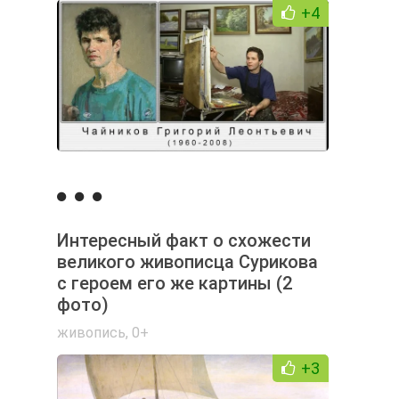
+4
Интересный факт о схожести
великого живописца Сурикова
с героем его же картины⁠⁠ (2
фото)
живопись
,
0+
+3