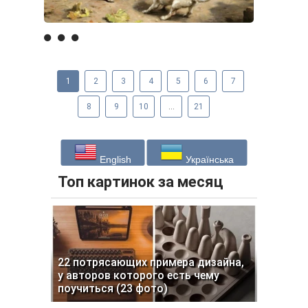
1
2
3
4
5
6
7
8
9
10
...
21
English
Українська
Топ картинок за месяц
22 потрясающих примера дизайна,
у авторов которого есть чему
поучиться (23 фото)