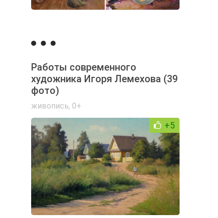
Работы современного
художника Игоря Лемехова (39
фото)
живопись
,
0+
+5