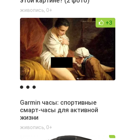
этой картине? (2 фото)
живопись
,
0+
+3
Garmin часы: спортивные
смарт-часы для активной
жизни
живопись
,
0+