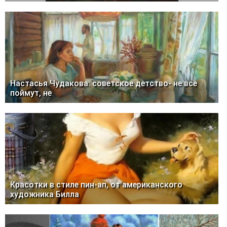
Настасья Чудакова: советское детство- не все
поймут, не
Красотки в стиле пин-ап, от американского
художника Билла