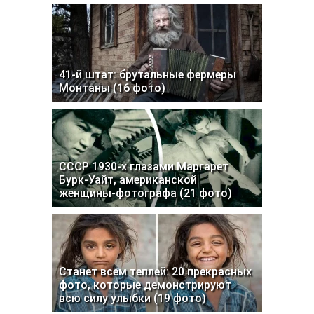
41-й штат: брутальные фермеры
Монтаны (16 фото)
СССР 1930-х глазами Маргарет
Бурк-Уайт, американской
женщины-фотографа (21 фото)
Станет всем теплей: 20 прекрасных
фото, которые демонстрируют
всю силу улыбки (19 фото)