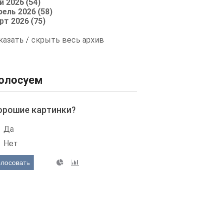
й 2026 (54)
рель 2026 (58)
рт 2026 (75)
казать / скрыть весь архив
олосуем
орошие картинки?
Да
Нет
олосовать