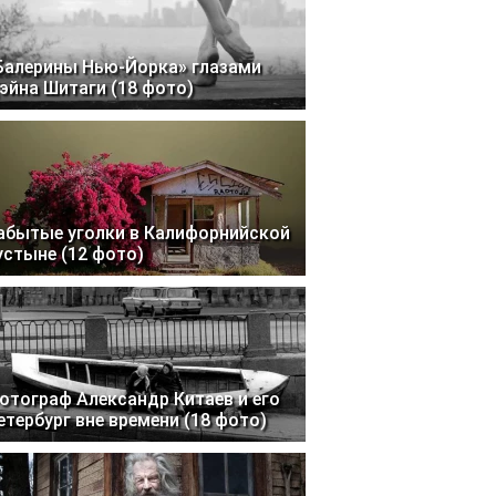
Балерины Нью-Йорка» глазами
эйна Шитаги (18 фото)
абытые уголки в Калифорнийской
устыне (12 фото)
отограф Александр Китаев и его
етербург вне времени (18 фото)