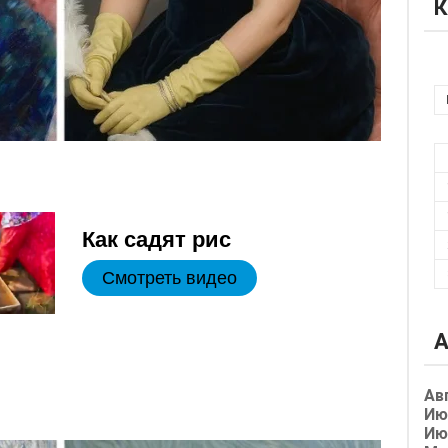
К
Как садят рис
Смотреть видео
А
Ав
Ию
Ию