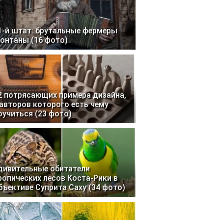
1-й штат: брутальные фермеры
онтаны (16 фото)
2 потрясающих примера дизайна,
 авторов которого есть чему
оучиться (23 фото)
дивительные обитатели
ропических лесов Коста-Рики в
бъективе Суприта Саху (34 фото)