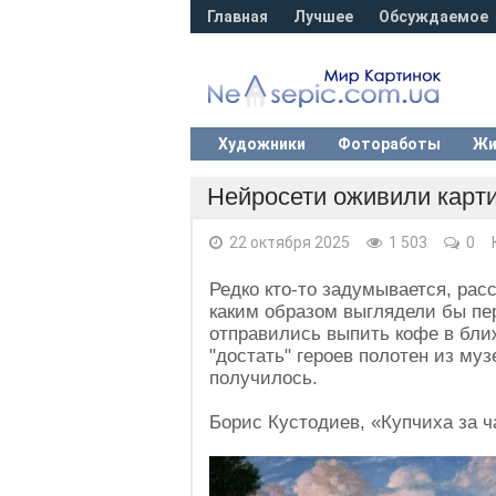
Главная
Лучшее
Обсуждаемое
Художники
Фотоработы
Жи
Нейросети оживили карти
22 октября 2025
1 503
0
Редко кто-то задумывается, ра
каким образом выглядели бы пе
отправились выпить кофе в бли
"достать" героев полотен из муз
получилось.
Борис Кустодиев, «Купчиха за 