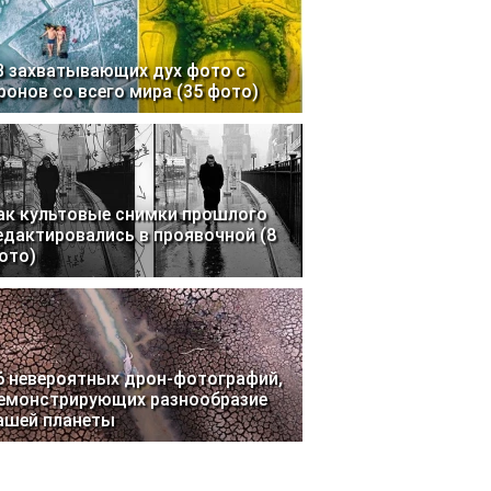
3 захватывающих дух фото с
ронов со всего мира (35 фото)
ак культовые снимки прошлого
едактировались в проявочной (8
ото)
6 невероятных дрон-фотографий,
емонстрирующих разнообразие
ашей планеты