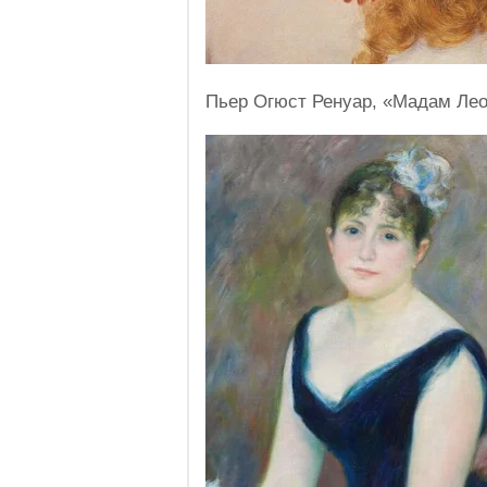
Пьер Огюст Ренуар, «Мадам Ле