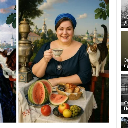
«
Д
З
п
Ф
П