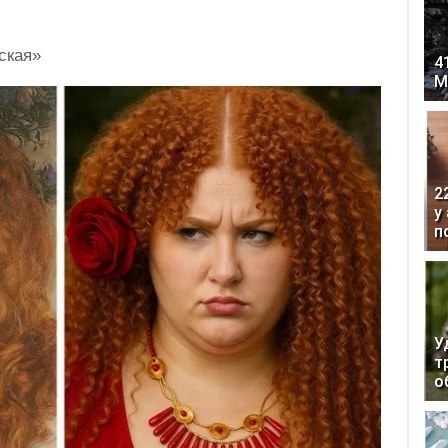
ская»
4
М
2
у
п
У
т
о