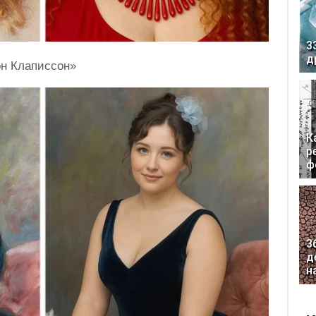
3
д
он Клаписсон»
К
р
ф
3
д
н