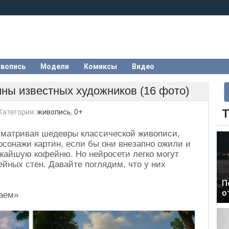
вопись
Модели
Комиксы
Видео
ны известных художников (16 фото)
Т
Категория:
живопись
,
0+
ссматривая шедевры классической живописи,
рсонажи картин, если бы они внезапно ожили и
жайшую кофейню. Но нейросети легко могут
ейных стен. Давайте поглядим, что у них
П
о
чаем»