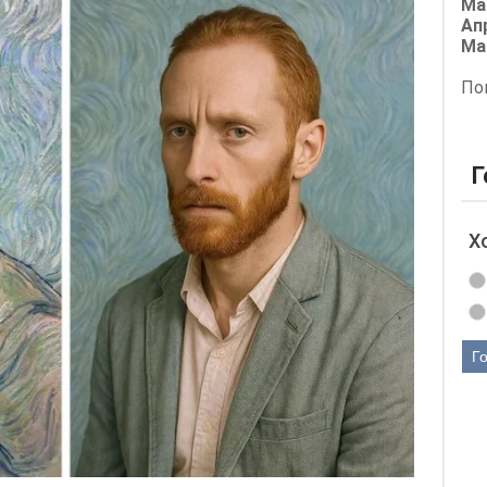
Ма
Ап
Ма
По
Г
Х
Г