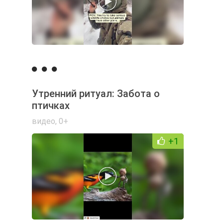
Утренний ритуал: Забота о
птичках
видео
,
0+
+1