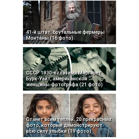
41-й штат: брутальные фермеры
Монтаны (16 фото)
СССР 1930-х глазами Маргарет
Бурк-Уайт, американской
женщины-фотографа (21 фото)
Станет всем теплей: 20 прекрасных
фото, которые демонстрируют
всю силу улыбки (19 фото)