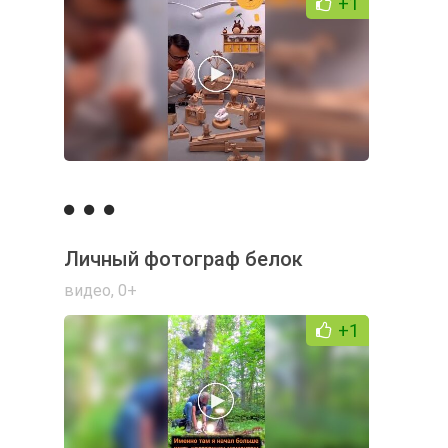
+1
Личный фотограф белок
видео
,
0+
+1