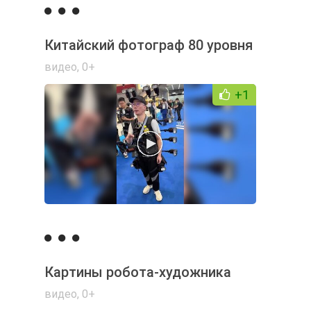
Китайский фотограф 80 уровня
видео
,
0+
+1
Картины робота-художника
видео
,
0+