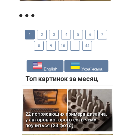
1
2
3
4
5
6
7
8
9
10
...
44
English
Українська
Топ картинок за месяц
22 потрясающих примера дизайна,
у авторов которого есть чему
поучиться (23 фото)