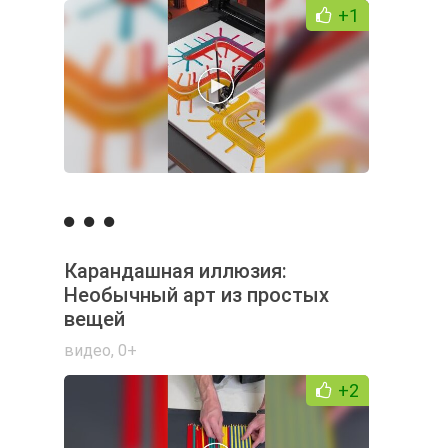
+1
Карандашная иллюзия:
Необычный арт из простых
вещей
видео
,
0+
+2