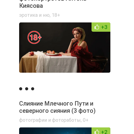
Киясова
эротика и ню
,
18+
+3
Слияние Млечного Пути и
северного сияния (3 фото)
фотографии и фотоработы
,
0+
+2