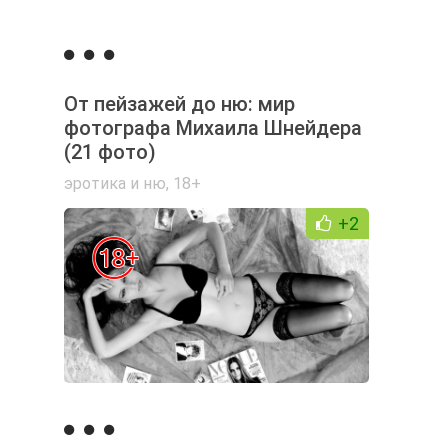
От пейзажей до ню: мир
фотографа Михаила Шнейдера
(21 фото)
эротика и ню
,
18+
+2