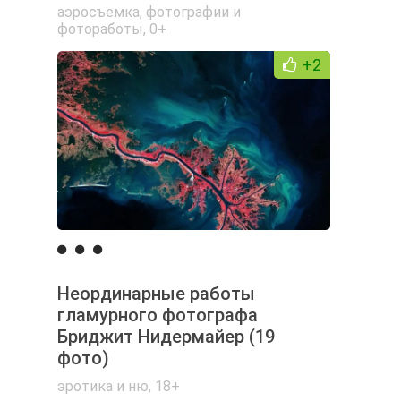
аэросъемка
,
фотографии и
фотоработы
,
0+
+2
Неординарные работы
гламурного фотографа
Бриджит Нидермайер (19
фото)
эротика и ню
,
18+