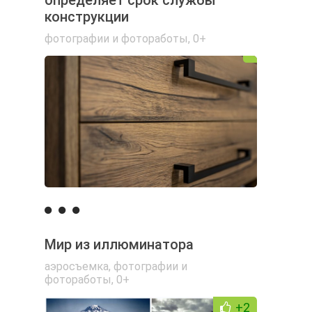
определяет срок службы
конструкции
фотографии и фотоработы
,
0+
Мир из иллюминатора
аэросъемка
,
фотографии и
фотоработы
,
0+
+2