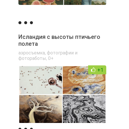
Исландия с высоты птичьего
полета
аэросъемка
,
фотографии и
фотоработы
,
0+
+1