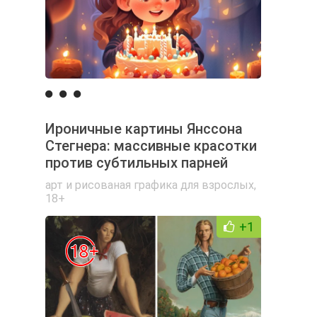
Ироничные картины Янссона
Стегнера: массивные красотки
против субтильных парней
арт и рисованая графика для взрослых
,
18+
+1