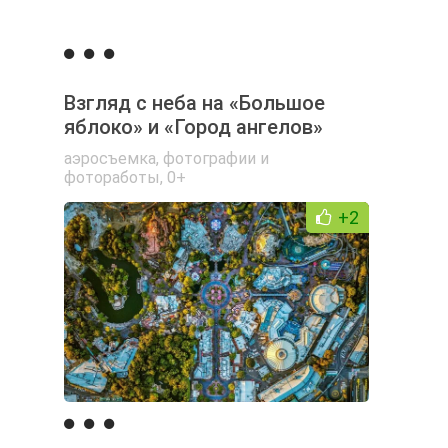
Взгляд с неба на «Большое
яблоко» и «Город ангелов»
аэросъемка
,
фотографии и
фотоработы
,
0+
+2