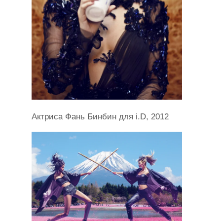
Актриса Фань Бинбин для i.D, 2012