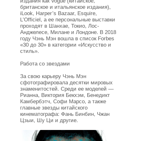
издания как Vogue (китайское,
британское и итальянское издания),
iLook, Harper’s Bazaar, Esquire,
L’Officiel, а ее персональные выставки
проходят в Шанхае, Токио, Лос-
Анджелесе, Милане и Лондоне. В 2018
году Чэнь Мэн вошла в список Forbes
«30 до 30» в категории «Искусство и
стиль».
Работа со звездами
За свою карьеру Чэнь Мэн
сфотографировала десятки мировых
знаменитостей. Среди ее моделей —
Рианна, Виктория Бекхэм, Бенедикт
Камбербэтч, Софи Марсо, а также
главные звезды китайского
кинематографа: Фань Бинбин, Чжан
Цзыи, Шу Ци и другие.