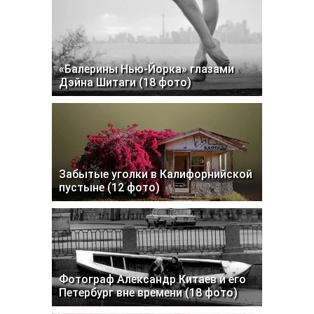
«Балерины Нью-Йорка» глазами
Дэйна Шитаги (18 фото)
Забытые уголки в Калифорнийской
пустыне (12 фото)
Фотограф Александр Китаев и его
Петербург вне времени (18 фото)