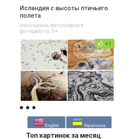
Исландия с высоты птичьего
полета
аэросъемка
,
фотографии и
фотоработы
,
0+
+1
English
Українська
Топ картинок за месяц