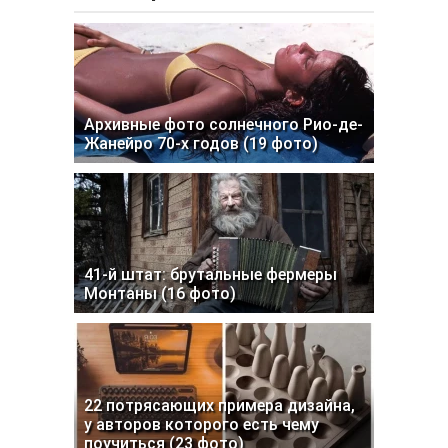
Архивные фото солнечного Рио-де-
Жанейро 70-х годов (19 фото)
41-й штат: брутальные фермеры
Монтаны (16 фото)
22 потрясающих примера дизайна,
у авторов которого есть чему
поучиться (23 фото)