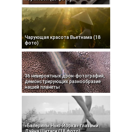
Чарующая красота Вьетнама (18
фото)
36 невероятных дрон-фотографий,
демонстрирующих разнообразие
нашей планеты
«Балерины Нью-Йорка» глазами
Дэйна Шитаги (18 фото)