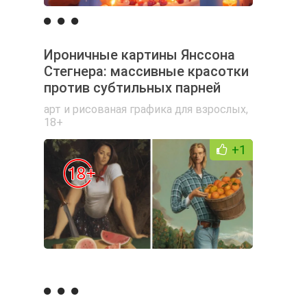
Ироничные картины Янссона
Стегнера: массивные красотки
против субтильных парней
арт и рисованая графика для взрослых
,
18+
+1