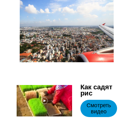
Как садят
рис
Смотреть
видео