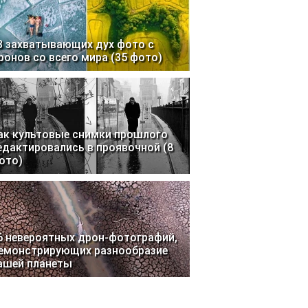
3 захватывающих дух фото с
ронов со всего мира (35 фото)
ак культовые снимки прошлого
едактировались в проявочной (8
ото)
6 невероятных дрон-фотографий,
емонстрирующих разнообразие
ашей планеты