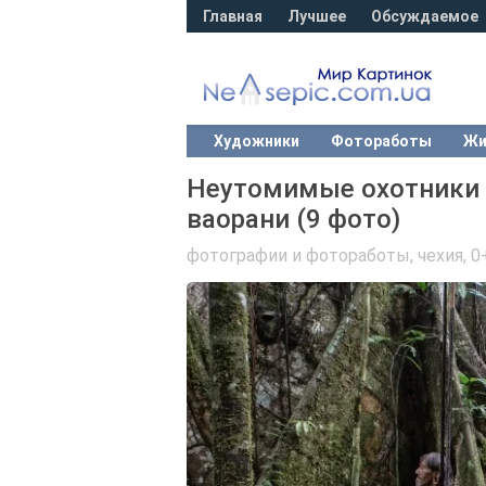
Главная
Лучшее
Обсуждаемое
Художники
Фотоработы
Жи
Неутомимые охотники 
ваорани (9 фото)
фотографии и фотоработы
,
чехия
,
0