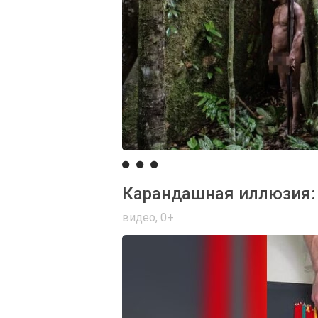
Карандашная иллюзия:
видео
,
0+