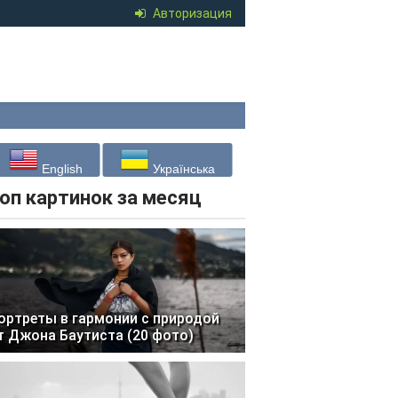
Авторизация
English
Українська
оп картинок за месяц
ортреты в гармонии с природой
т Джона Баутиста (20 фото)