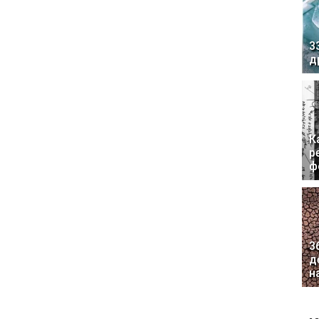
3
д
К
р
ф
3
д
н