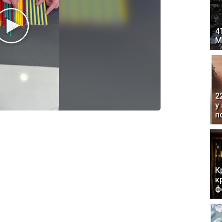
4
М
2
у
п
К
к
ф