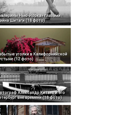
Балерины Нью-Йорка» глазами
эйна Шитаги (18 фото)
абытые уголки в Калифорнийской
устыне (12 фото)
отограф Александр Китаев и его
етербург вне времени (18 фото)