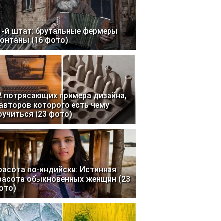
1-й штат: брутальные фермеры
онтаны (16 фото)
2 потрясающих примера дизайна,
 авторов которого есть чему
оучиться (23 фото)
расота по-индийски: Истинная
расота обыкновенных женщин (23
ото)