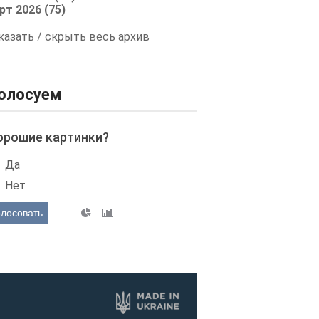
рт 2026 (75)
казать / скрыть весь архив
олосуем
орошие картинки?
Да
Нет
олосовать