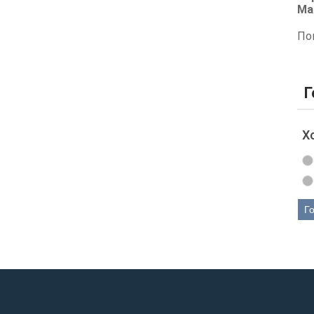
Ма
По
Г
Х
Г