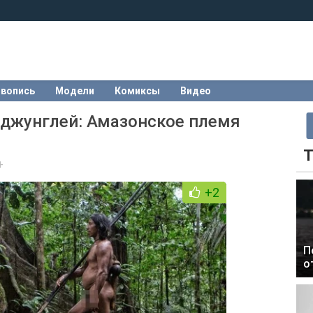
вопись
Модели
Комиксы
Видео
джунглей: Амазонское племя
Т
+
+2
П
о