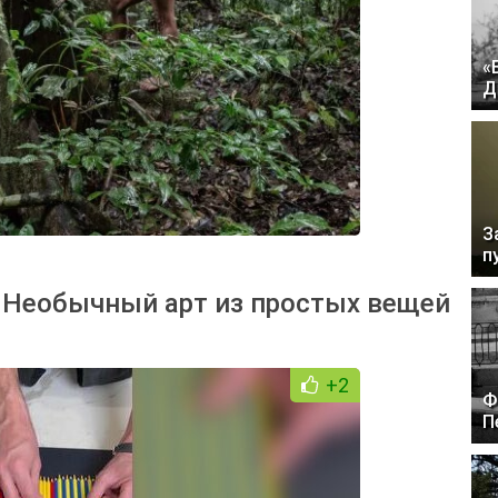
«
Д
З
п
 Необычный арт из простых вещей
+2
Ф
П