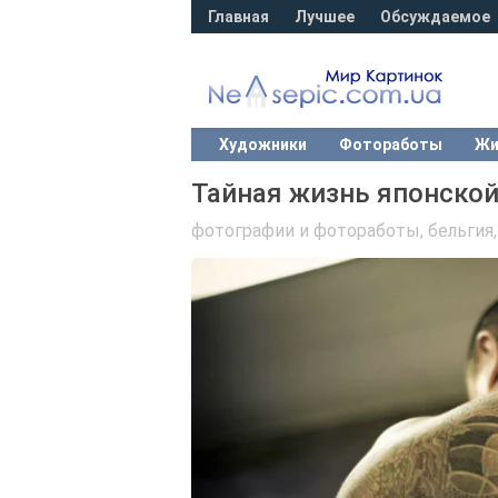
Главная
Лучшее
Обсуждаемое
Художники
Фотоработы
Жи
Тайная жизнь японской
фотографии и фотоработы
,
бельгия