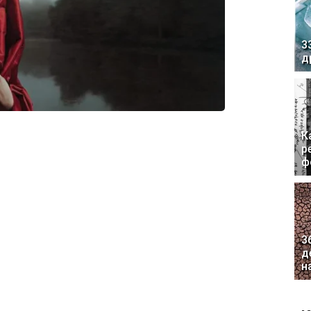
3
д
К
р
ф
3
д
н