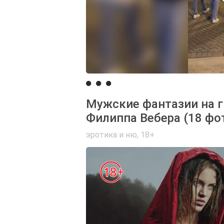
Мужские фантазии на 
Филиппа Вебера (18 фо
эротика и ню
,
18+