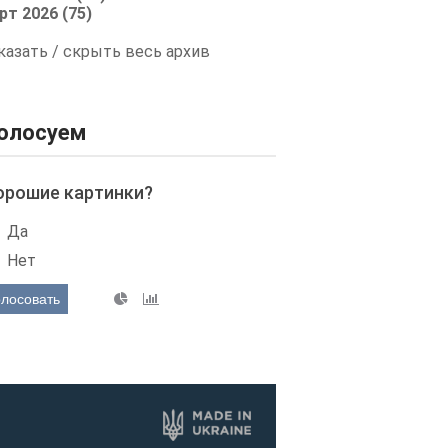
рт 2026 (75)
казать / скрыть весь архив
олосуем
орошие картинки?
Да
Нет
олосовать