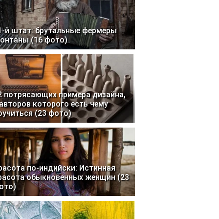
1-й штат: брутальные фермеры
онтаны (16 фото)
2 потрясающих примера дизайна,
 авторов которого есть чему
оучиться (23 фото)
расота по-индийски: Истинная
расота обыкновенных женщин (23
ото)