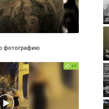
«
Д
ю фотографию
З
п
+1
Ф
П