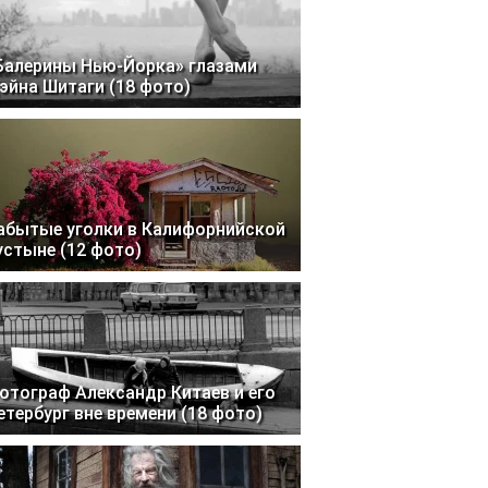
Балерины Нью-Йорка» глазами
эйна Шитаги (18 фото)
абытые уголки в Калифорнийской
устыне (12 фото)
отограф Александр Китаев и его
етербург вне времени (18 фото)