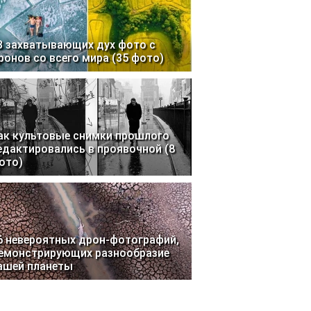
3 захватывающих дух фото с
ронов со всего мира (35 фото)
ак культовые снимки прошлого
едактировались в проявочной (8
ото)
6 невероятных дрон-фотографий,
емонстрирующих разнообразие
ашей планеты