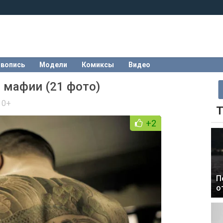
вопись
Модели
Комиксы
Видео
 мафии (21 фото)
,
0+
Т
+2
П
о