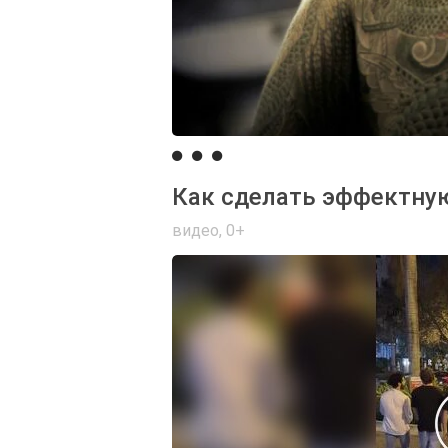
Как сделать эффектну
видео
,
0+