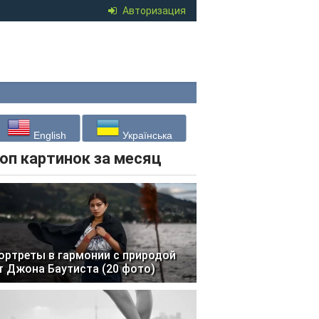
Авторизация
English
Українська
оп картинок за месяц
ортреты в гармонии с природой
т Джона Баутиста (20 фото)