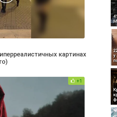
4
М
2
гиперреалистичных картинах
у
то)
п
+1
К
к
ф