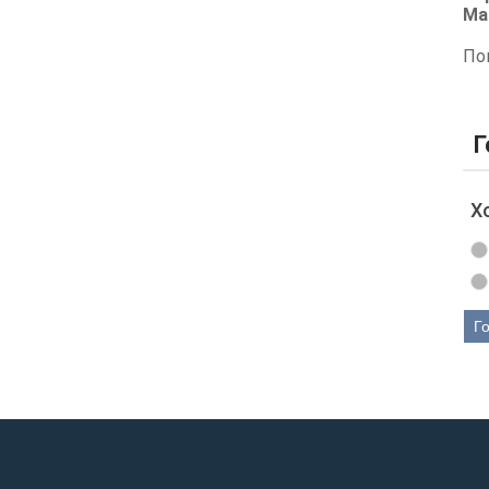
Ма
По
Г
Х
Г