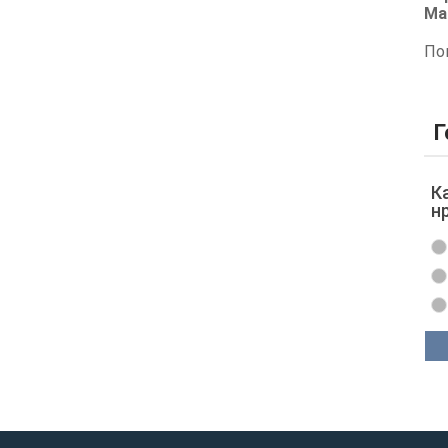
Ма
По
Г
К
н