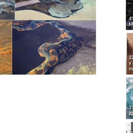
4
М
2
у
п
3
д