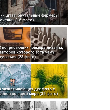
1-й штат: брутальные фермеры
онтаны (16 фото)
2 потрясающих примера дизайна,
 авторов которого есть чему
оучиться (23 фото)
3 захватывающих дух фото с
ронов со всего мира (35 фото)