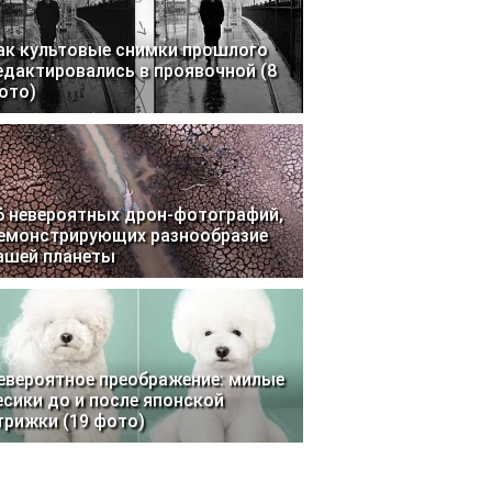
ак культовые снимки прошлого
едактировались в проявочной (8
ото)
6 невероятных дрон-фотографий,
емонстрирующих разнообразие
ашей планеты
евероятное преображение: милые
есики до и после японской
трижки (19 фото)