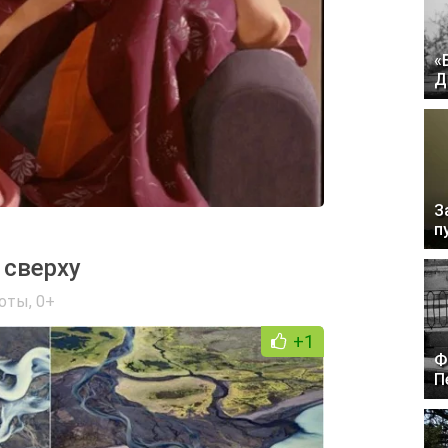
«
Д
З
п
 сверху
боты
,
0+
+1
Ф
П