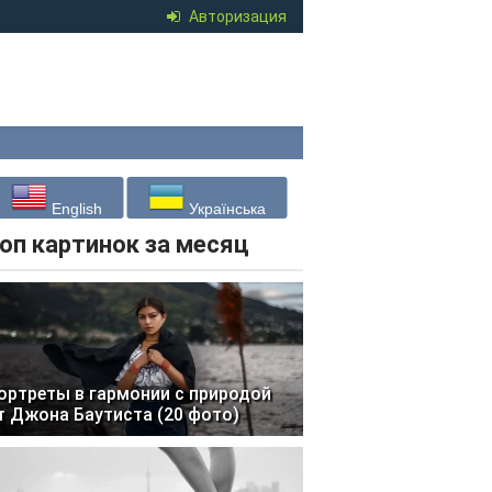
Авторизация
English
Українська
оп картинок за месяц
ортреты в гармонии с природой
т Джона Баутиста (20 фото)