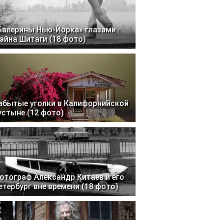
Балерины Нью-Йорка» глазами
эйна Шитаги (18 фото)
абытые уголки в Калифорнийской
устыне (12 фото)
отограф Александр Китаев и его
етербург вне времени (18 фото)