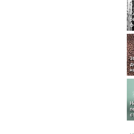
К
р
ф
3
д
н
Н
п
с