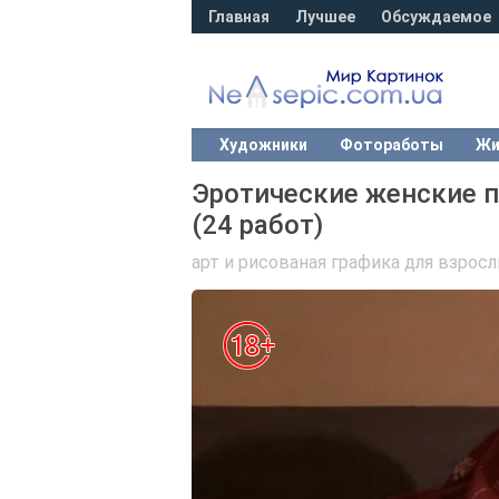
Главная
Лучшее
Обсуждаемое
Художники
Фотоработы
Жи
Эротические женские 
(24 работ)
арт и рисованая графика для взрос