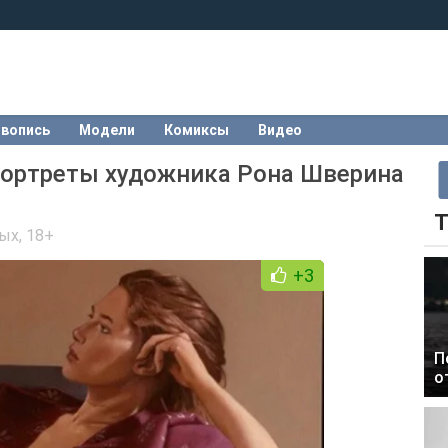
вопись
Модели
Комиксы
Видео
портреты художника Рона Шверина
Т
лых
,
18+
+3
П
о