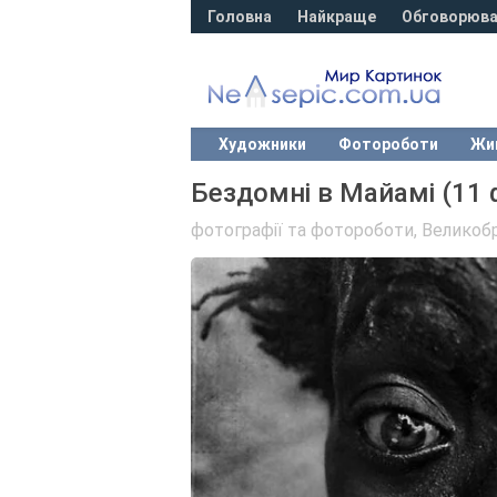
Головна
Найкраще
Обговорюва
Художники
Фотороботи
Жи
Бездомні в Майамі (11 
фотографії та фотороботи
,
Великобр