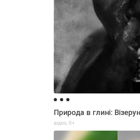
Природа в глині: Візеру
відео
,
0+