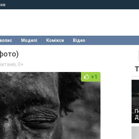
не
вопис
Моделі
Комікси
Відео
фото)
итанія
,
0+
Т
+1
П
Д