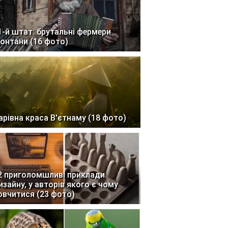
1-й штат: брутальні фермери
онтани (16 фото)
арівна краса В'єтнаму (18 фото)
2 приголомшливі приклади
изайну, у авторів якого є чому
овчитися (23 фото)