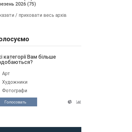
резень 2026 (75)
казати / приховати весь архів
олосуємо
кі категорії Вам більше
одобаються?
Арт
Художники
Фотографи
Голосовать