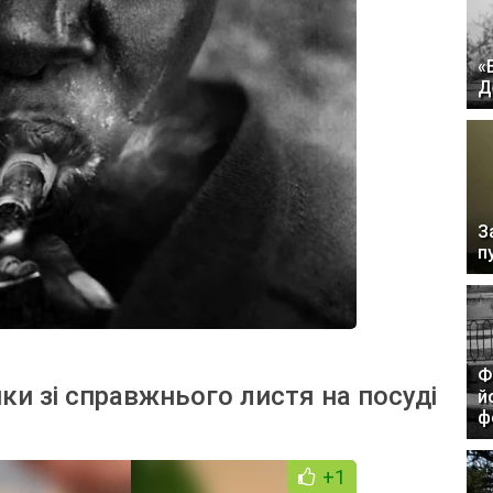
«
Д
З
п
Ф
нки зі справжнього листя на посуді
й
ф
+1