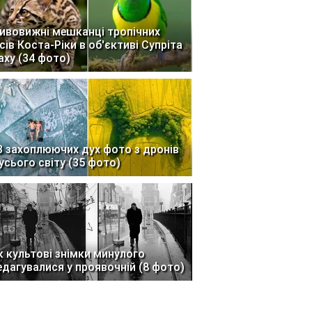
ивовижні мешканці тропічних
ісів Коста-Ріки в об'єктиві Супріта
аху (34 фото)
3 захоплюючих дух фото з дронів
 усього світу (35 фото)
к культові знімки минулого
едагувалися у проявочній (8 фото)