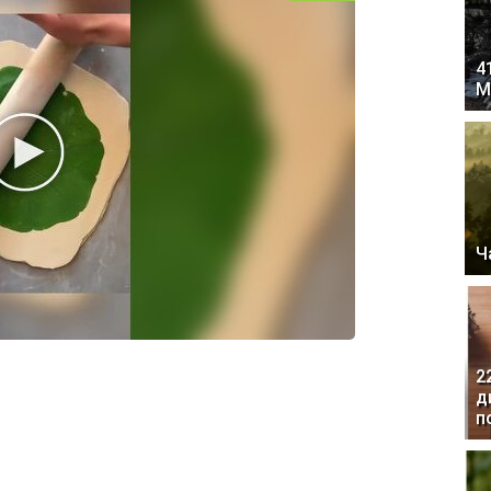
4
М
Ч
2
д
п