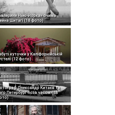
Балерини Нью-Йорка» очима
ейна Шитагі (18 фото)
абуті куточки у Каліфорнійській
устелі (12 фото)
отограф Олександр Китаєв та
ого Петербург поза часом (18
ото)