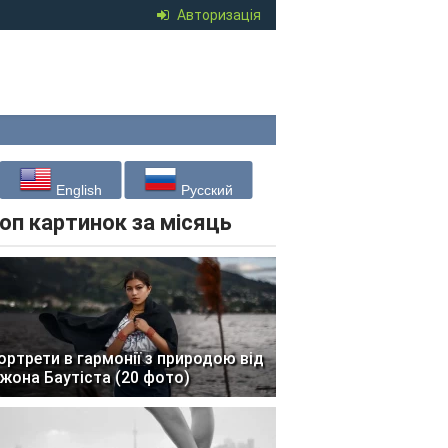
Авторизація
English
Русский
оп картинок за місяць
ортрети в гармонії з природою від
жона Баутіста (20 фото)