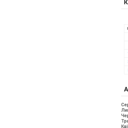
К
А
Се
Ли
Че
Тр
Кві