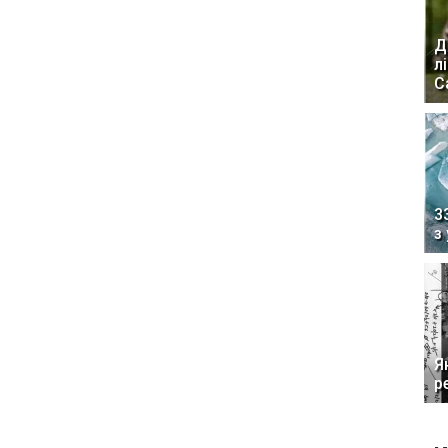
Д
л
С
3
з
Я
р