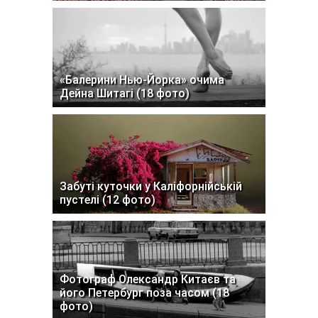
«Балерини Нью-Йорка» очима
Дейна Шитагі (18 фото)
Забуті куточки у Каліфорнійській
пустелі (12 фото)
Фотограф Олександр Китаєв та
його Петербург поза часом (18
фото)