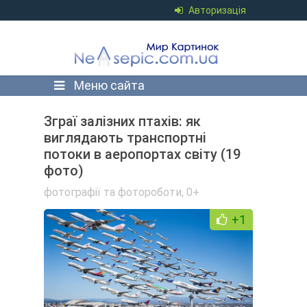
Авторизація
Меню сайта
Зграї залізних птахів: як
виглядають транспортні
потоки в аеропортах світу (19
фото)
фотографії та фотороботи
,
0+
+1