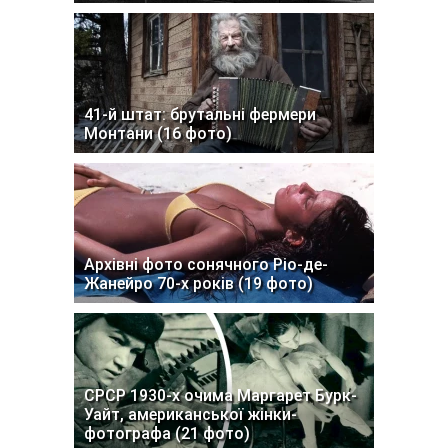
41-й штат: брутальні фермери
Монтани (16 фото)
Архівні фото сонячного Ріо-де-
Жанейро 70-х років (19 фото)
СРСР 1930-х очима Маргарет Бурк-
Уайт, американської жінки-
фотографа (21 фото)