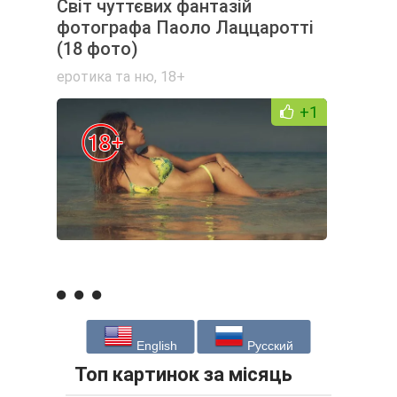
Світ чуттєвих фантазій
фотографа Паоло Лаццаротті
(18 фото)
еротика та ню
,
18+
+1
English
Русский
Топ картинок за місяць