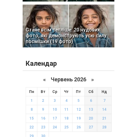
Стане всім тепліше: 20 чудових
фото, які демонструють усю силу
посмішки (19 фото)
Календар
«
Червень 2026
»
Пн
Вт
Ср
Чт
Пт
Сб
Нд
1
2
3
4
5
6
7
8
9
10
11
12
13
14
15
16
17
18
19
20
21
22
23
24
25
26
27
28
29
30