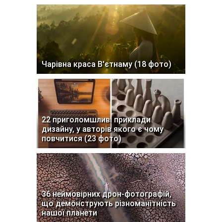
Чарівна краса В'єтнаму (18 фото)
22 приголомшливі приклади
дизайну, у авторів якого є чому
повчитися (23 фото)
36 неймовірних дрон-фотографій,
що демонструють різноманітність
нашої планети