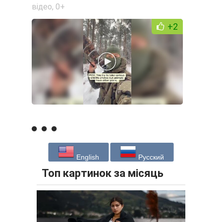
відео
,
0+
+2
English
Русский
Топ картинок за місяць