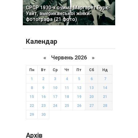
СРСР 1930-х очима Маргарет Бурк-
Уайт, американської жінки-
фотографа (21 фото)
Календар
«
Червень 2026
»
Пн
Вт
Ср
Чт
Пт
Сб
Нд
1
2
3
4
5
6
7
8
9
10
11
12
13
14
15
16
17
18
19
20
21
22
23
24
25
26
27
28
29
30
Архів