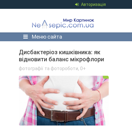
Авторизація
Меню сайта
Дисбактеріоз кишківника: як
відновити баланс мікрофлори
фотографії та фотороботи
,
0+