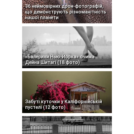
36 неймовірних дрон-фотографій,
що демонструють різноманітність
нашої планети
«Балерини Нью-Йорка» очима
Дейна Шитагі (18 фото)
Забуті куточки у Каліфорнійській
пустелі (12 фото)