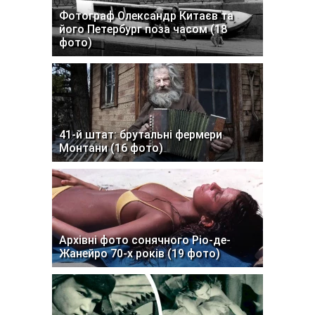
Фотограф Олександр Китаєв та
його Петербург поза часом (18
фото)
41-й штат: брутальні фермери
Монтани (16 фото)
Архівні фото сонячного Ріо-де-
Жанейро 70-х років (19 фото)