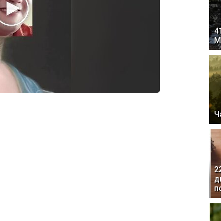
4
М
Ч
2
д
п