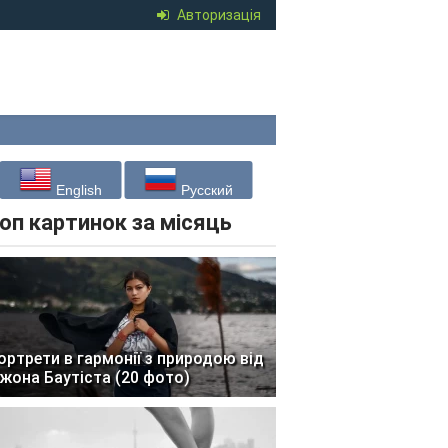
Авторизація
English
Русский
оп картинок за місяць
ортрети в гармонії з природою від
жона Баутіста (20 фото)