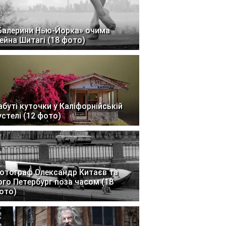
Балерини Нью-Йорка» очима
ейна Шитагі (18 фото)
абуті куточки у Каліфорнійській
устелі (12 фото)
отограф Олександр Китаєв та
ого Петербург поза часом (18
ото)