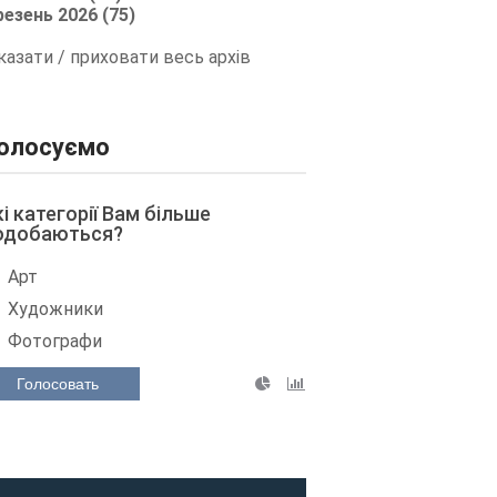
резень 2026 (75)
казати / приховати весь архів
олосуємо
кі категорії Вам більше
одобаються?
Арт
Художники
Фотографи
Голосовать