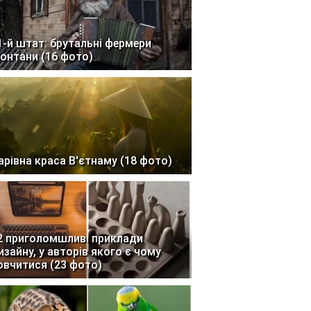
1-й штат: брутальні фермери
онтани (16 фото)
арівна краса В'єтнаму (18 фото)
2 приголомшливі приклади
изайну, у авторів якого є чому
овчитися (23 фото)