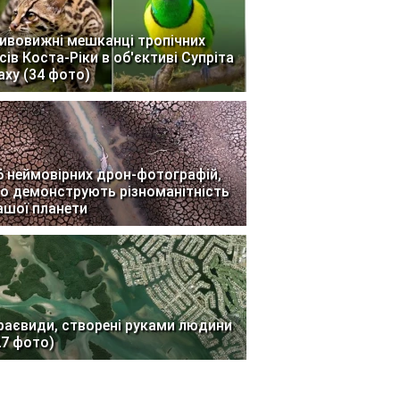
ивовижні мешканці тропічних
ісів Коста-Ріки в об'єктиві Супріта
аху (34 фото)
6 неймовірних дрон-фотографій,
о демонструють різноманітність
ашої планети
раєвиди, створені руками людини
27 фото)