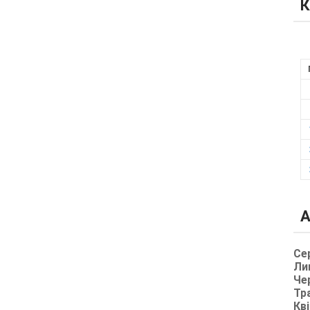
К
А
Се
Ли
Че
Тр
Кві