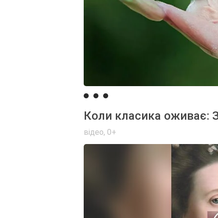
Коли класика оживає: З
відео
,
0+