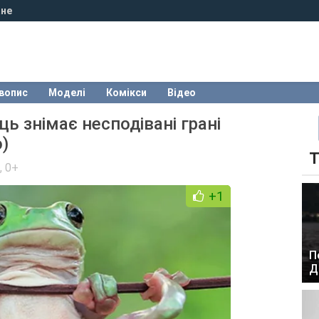
не
вопис
Моделі
Комікси
Відео
ць знімає несподівані грані
)
Т
,
0+
+1
П
Д