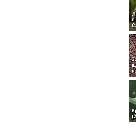
Д
л
С
3
щ
н
К
(