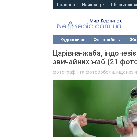
Головна
Найкраще
Обговорюва
Художники
Фотороботи
Жи
Царівна-жаба, індонезіє
звичайних жаб (21 фото
фотографії та фотороботи
,
індонезія