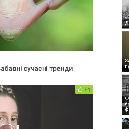
«
Д
З
п
абавні сучасні тренди
+1
Ф
й
ф