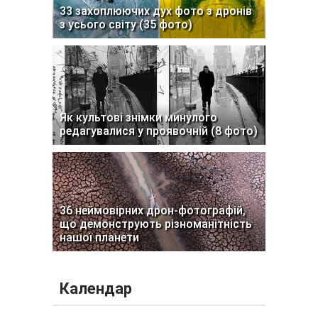
33 захоплюючих дух фото з дронів
з усього світу (35 фото)
Як культові знімки минулого
редагувалися у проявочній (8 фото)
36 неймовірних дрон-фотографій,
що демонструють різноманітність
нашої планети
Календар