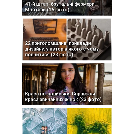
41-й штат: брутальні фермери
Монтани (16 фото)
22 приголомшливі приклади
дизайну, у авторів якого є чому
повчитися (23 фото)
Краса по-індійськи: Справжня
краса звичайних жінок (23 фото)