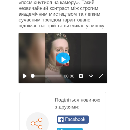
«посміхнутися на камеру». Такий
незвичайний контраст між строгим
академічним мистецтвом та легким
сучасним трендом гарантовано
піднімає настрій та викликає усмішку.
Відтворити
00:00
Відтворити
Налаштування
На
Download
повний
екран
Поділіться новиною
з друзями:
Facebook