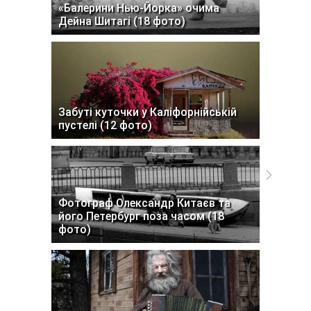
«Балерини Нью-Йорка» очима
Дейна Шитагі (18 фото)
Забуті куточки у Каліфорнійській
пустелі (12 фото)
Фотограф Олександр Китаєв та
його Петербург поза часом (18
фото)