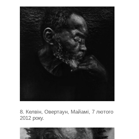
8. Келвін, Овертаун, Майамі, 7 лютого
2012 року.