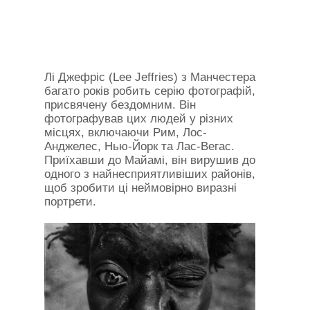
Лі Джефріс (Lee Jeffries) з Манчестера
багато років робить серію фотографій,
присвячену бездомним. Він
фотографував цих людей у ​​різних
місцях, включаючи Рим, Лос-
Анджелес, Нью-Йорк та Лас-Вегас.
Приїхавши до Майамі, він вирушив до
одного з найнесприятливіших районів,
щоб зробити ці неймовірно виразні
портрети.