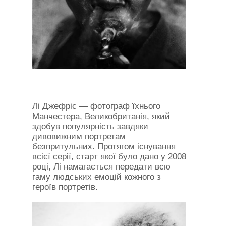
Лі Джефріс — фотограф їхнього
Манчестера, Великобританія, який
здобув популярність завдяки
дивовижним портретам
безпритульних. Протягом існування
всієї серії, старт якої було дано у 2008
році, Лі намагається передати всю
гаму людських емоцій кожного з
героїв портретів.