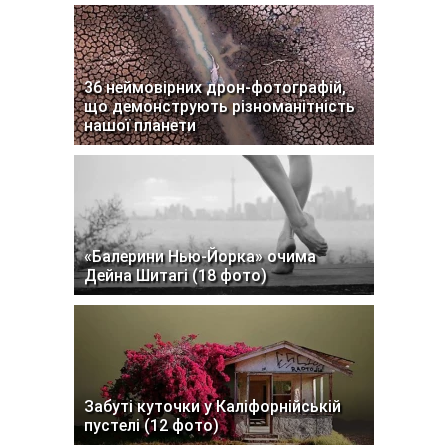
36 неймовірних дрон-фотографій,
що демонструють різноманітність
нашої планети
«Балерини Нью-Йорка» очима
Дейна Шитагі (18 фото)
Забуті куточки у Каліфорнійській
пустелі (12 фото)