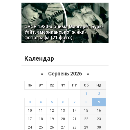
СРСР 1930-х очима Маргарет Бурк-
Уайт, американської жінки-
фотографа (21 фото)
Календар
«
Серпень 2026 »
Пн
Вт
Ср
Чт
Пт
Сб
Нд
1
2
3
4
5
6
7
8
9
10
11
12
13
14
15
16
17
18
19
20
21
22
23
24
25
26
27
28
29
30