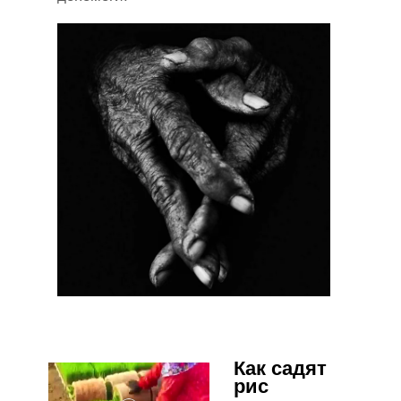
Как садят
рис