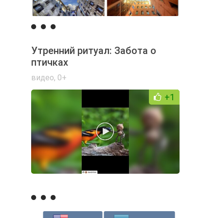
Утренний ритуал: Забота о
птичках
видео
,
0+
+1