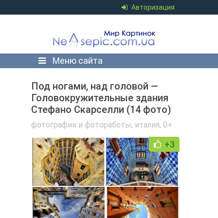
Авторизация
Меню сайта
Под ногами, над головой —
Головокружительные здания
Стефано Скарселли (14 фото)
фотографии и фотоработы
,
италия
,
0+
+3