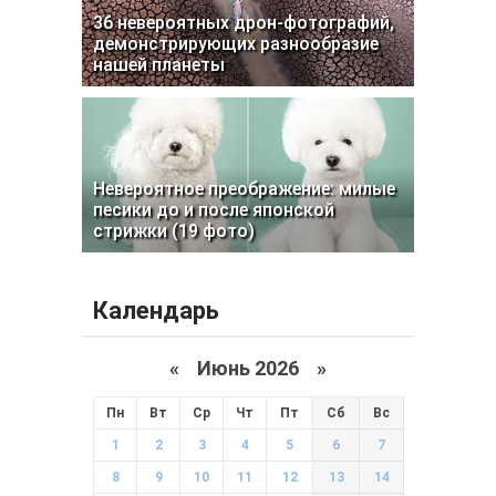
36 невероятных дрон-фотографий,
демонстрирующих разнообразие
нашей планеты
Невероятное преображение: милые
песики до и после японской
стрижки (19 фото)
Календарь
«
Июнь 2026
»
Пн
Вт
Ср
Чт
Пт
Сб
Вс
1
2
3
4
5
6
7
8
9
10
11
12
13
14