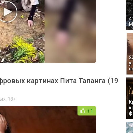
4
М
2
у
п
фровых картинах Пита Тапанга (19
лых
,
18+
К
к
+1
ф