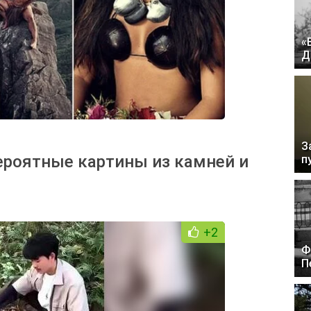
«
Д
З
ероятные картины из камней и
п
+2
Ф
П