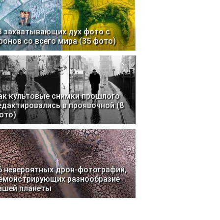
3 захватывающих дух фото с
ронов со всего мира (35 фото)
ак культовые снимки прошлого
едактировались в проявочной (8
ото)
6 невероятных дрон-фотографий,
емонстрирующих разнообразие
ашей планеты