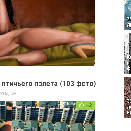
3
д
К
р
ф
птичьего полета (103 фото)
боты
,
0+
3
+2
д
н