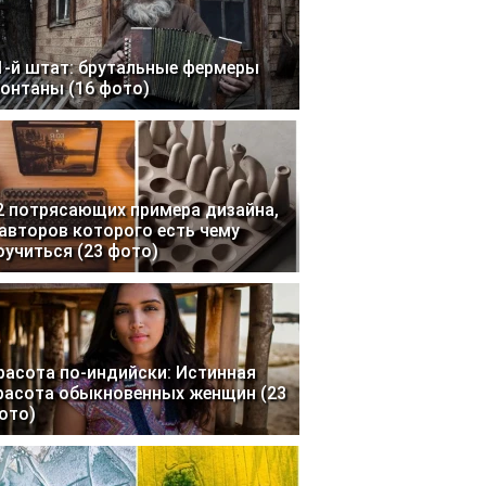
1-й штат: брутальные фермеры
онтаны (16 фото)
2 потрясающих примера дизайна,
 авторов которого есть чему
оучиться (23 фото)
расота по-индийски: Истинная
расота обыкновенных женщин (23
ото)