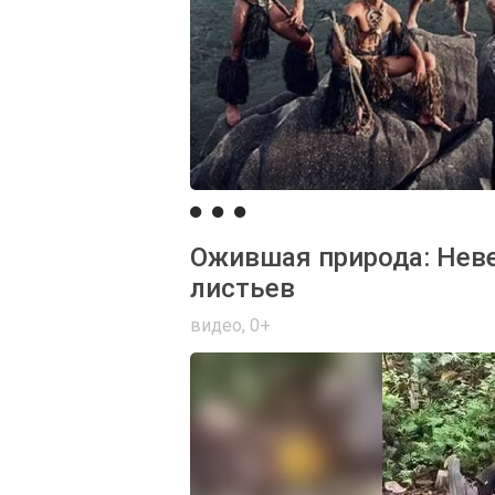
Ожившая природа: Нев
листьев
видео
,
0+