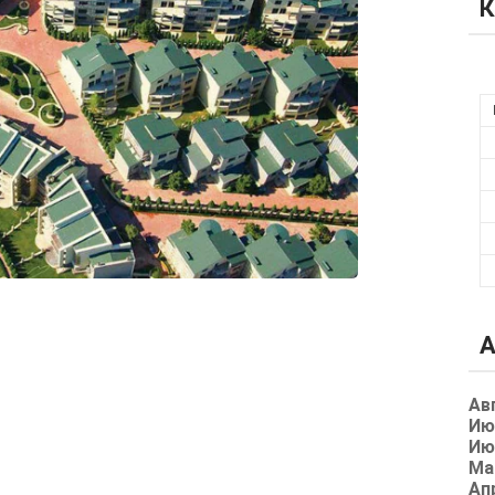
К
А
Ав
Ию
Ию
Ма
Ап