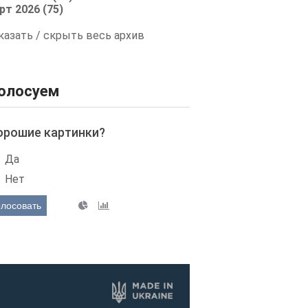
рт 2026 (75)
казать / скрыть весь архив
олосуем
орошие картинки?
Да
Нет
олосовать