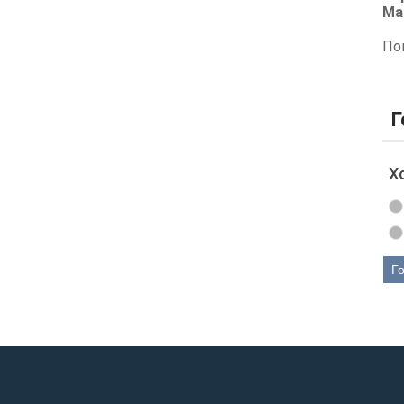
Ма
По
Г
Х
Г