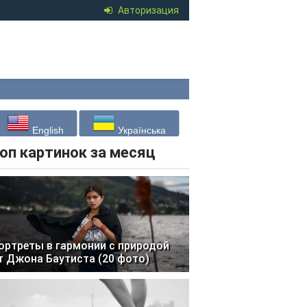
Авторизация
English
Українська
оп картинок за месяц
ортреты в гармонии с природой
т Джона Баутиста (20 фото)