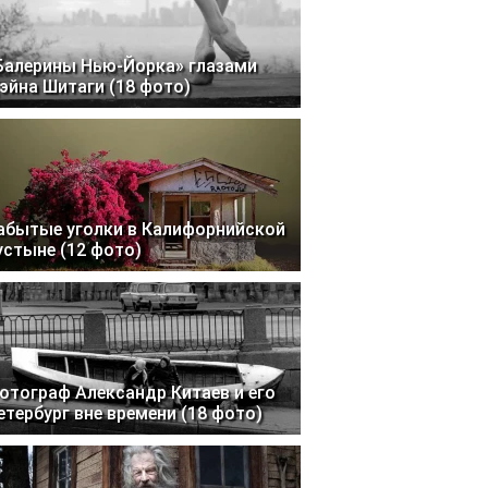
Балерины Нью-Йорка» глазами
эйна Шитаги (18 фото)
абытые уголки в Калифорнийской
устыне (12 фото)
отограф Александр Китаев и его
етербург вне времени (18 фото)