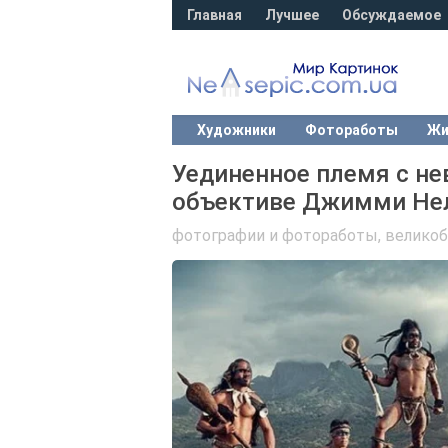
Главная
Лучшее
Обсуждаемое
Художники
Фотоработы
Жи
Уединенное племя с н
объективе Джимми Нел
фотографии и фотоработы
,
великоб