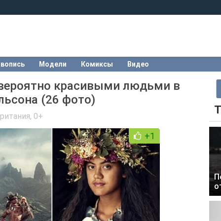
вопись
Модели
Комиксы
Видео
евероятно красивыми людьми в
ьсона (26 фото)
Т
ритания
,
0+
+1
П
о