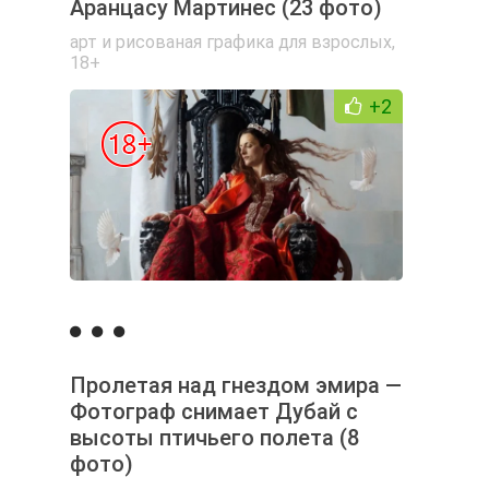
Аранцасу Мартинес (23 фото)
арт и рисованая графика для взрослых
,
18+
+2
Пролетая над гнездом эмира —
Фотограф снимает Дубай с
высоты птичьего полета (8
фото)