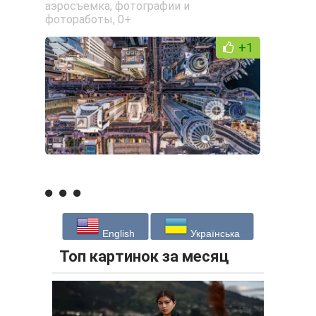
аэросъемка
,
фотографии и
фотоработы
,
0+
+1
English
Українська
Топ картинок за месяц