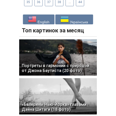
35
36
37
38
...
44
English
Українська
Топ картинок за месяц
Портреты в гармонии с природой
от Джона Баутиста (20 фото)
«Балерины Нью-Йорка» глазами
Дэйна Шитаги (18 фото)