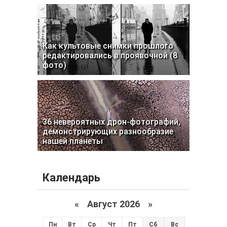
Как культовые снимки прошлого
редактировались в проявочной (8
фото)
36 невероятных дрон-фотографий,
демонстрирующих разнообразие
нашей планеты
Календарь
«
Август 2026 »
Пн
Вт
Ср
Чт
Пт
Сб
Вс