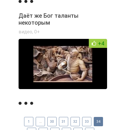
Даёт же Бог таланты
некоторым
видео
,
0+
+4
1
...
30
31
32
33
34