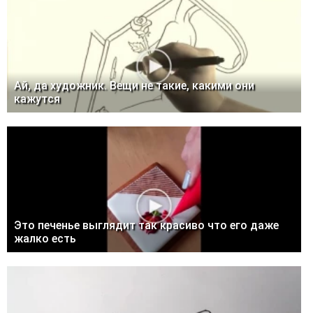
Ай, да художник. Вещи не такие, какими они
кажутся
Это печенье выглядит так красиво что его даже
жалко есть