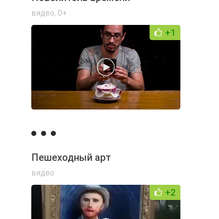
видео
,
0+
+1
Пешеходный арт
видео
+2