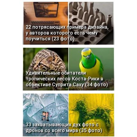
22 потрясающих примера дизайна,
у авторов которого есть чему
поучиться (23 фото)
Удивительные обитатели
тропических лесов Коста-Рики в
объективе Суприта Саху (34 фото)
33 захватывающих дух фото с
дронов со всего мира (35 фото)