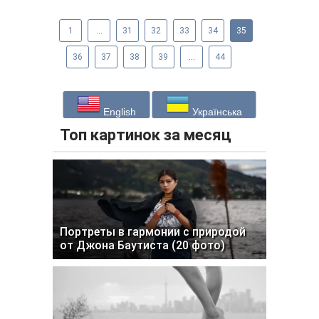
1
...
31
32
33
34
35
36
37
38
39
...
44
English
Українська
Топ картинок за месяц
Портреты в гармонии с природой
от Джона Баутиста (20 фото)