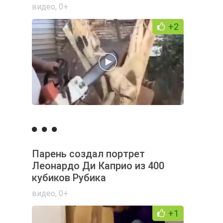
видео
,
0+
+2
Парень создал портрет
Леонардо Ди Каприо из 400
кубиков Рубика
видео
,
0+
+1