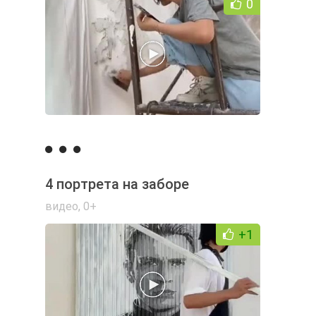
0
4 портрета на заборе
видео
,
0+
+1