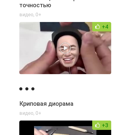
точностью
видео
,
0+
+4
Криповая диорама
видео
,
0+
+3