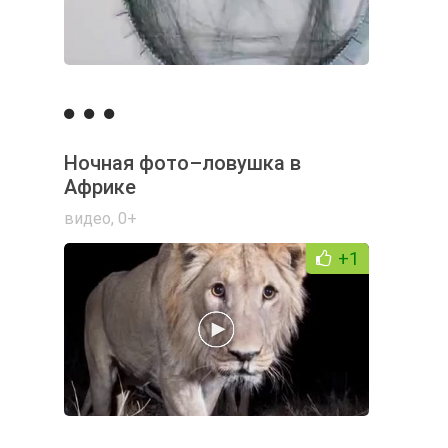
Ночная фото–ловушка в
Африке
видео
,
0+
+1