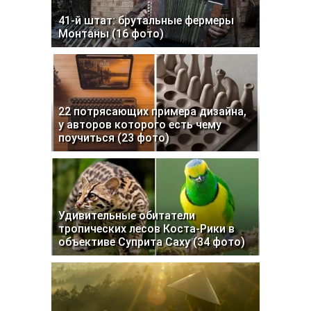
41-й штат: брутальные фермеры
Монтаны (16 фото)
22 потрясающих примера дизайна,
у авторов которого есть чему
поучиться (23 фото)
Удивительные обитатели
тропических лесов Коста-Рики в
объективе Суприта Саху (34 фото)