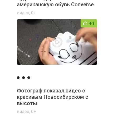
американскую обувь Converse
видео
,
0+
+1
Фотограф показал видео с
красивым Новосибирском с
высоты
видео
,
0+