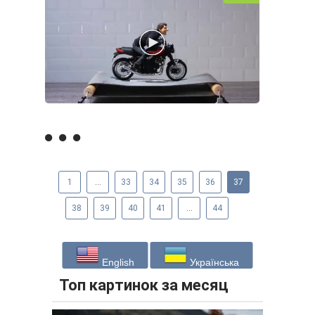
1
...
33
34
35
36
37
38
39
40
41
...
44
English
Українська
Топ картинок за месяц