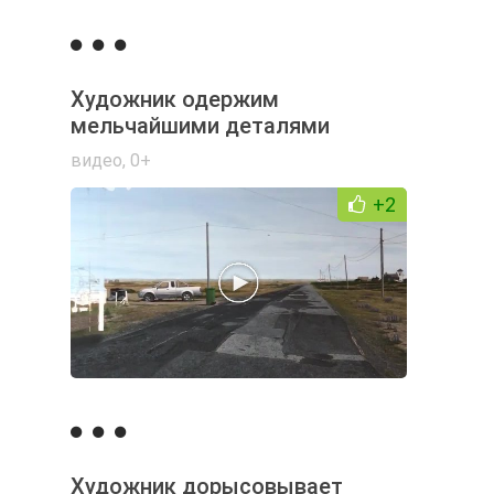
Художник одержим
мельчайшими деталями
видео
,
0+
+2
Художник дорысовывает