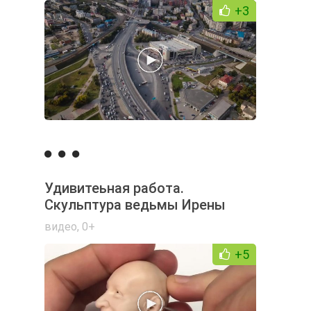
+3
Удивитеьная работа.
Скульптура ведьмы Ирены
видео
,
0+
+5