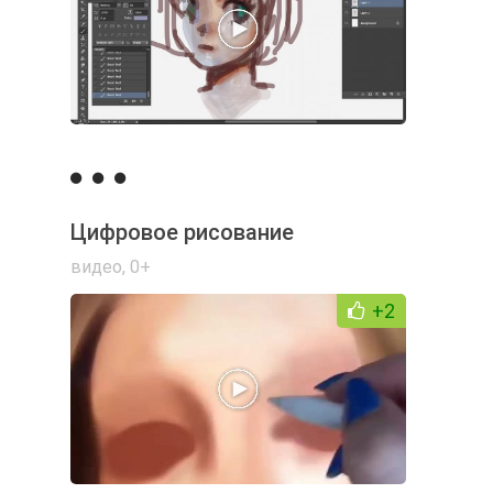
Цифровое рисование
видео
,
0+
+2