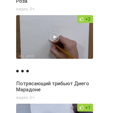
Роза
видео
,
0+
+2
Потрясающий трибьют Диего
Марадоне
видео
,
0+
+1