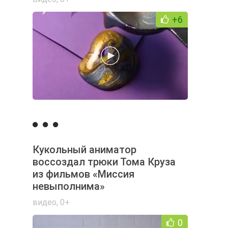
+6
Кукольный аниматор
воссоздал трюки Тома Круза
из фильмов «Миссия
невыполнима»
видео
,
0+
0