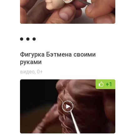
Фигурка Бэтмена своими
руками
видео
,
0+
+1