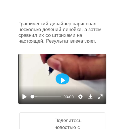
Графический дизайнер нарисовал
несколько делений линейки, а затем
сравнил их со штрихами на
настоящей. Результат впечатляет.
Воспроизвести
00:00
Воспроизвести
Настройки
На
Download
полный
экран
Поделитесь
новостью с