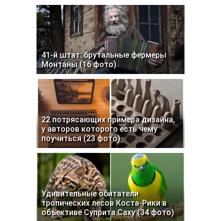
41-й штат: брутальные фермеры
Монтаны (16 фото)
22 потрясающих примера дизайна,
у авторов которого есть чему
поучиться (23 фото)
Удивительные обитатели
тропических лесов Коста-Рики в
объективе Суприта Саху (34 фото)