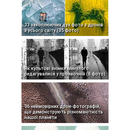
33 захоплюючих дух фото з дронів
з усього світу (35 фото)
Як культові знімки минулого
редагувалися у проявочній (8 фото)
36 неймовірних дрон-фотографій,
що демонструють різноманітність
нашої планети