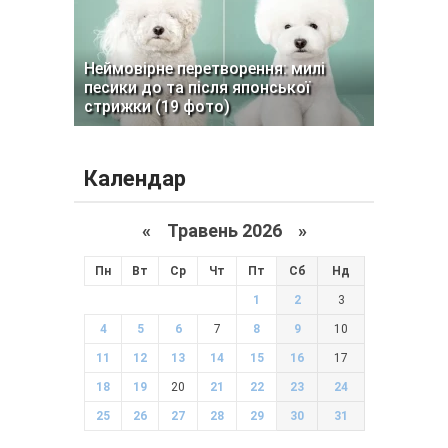
Неймовірне перетворення: милі
песики до та після японської
стрижки (19 фото)
Календар
«
Травень 2026
»
Пн
Вт
Ср
Чт
Пт
Сб
Нд
1
2
3
4
5
6
7
8
9
10
11
12
13
14
15
16
17
18
19
20
21
22
23
24
25
26
27
28
29
30
31