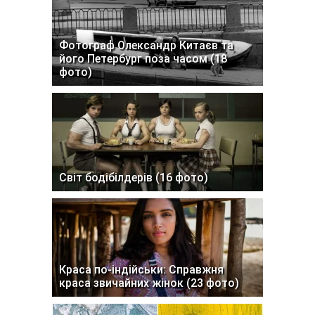
Фотограф Олександр Китаєв та
його Петербург поза часом (18
фото)
Світ бодібілдерів (16 фото)
Краса по-індійськи: Справжня
краса звичайних жінок (23 фото)