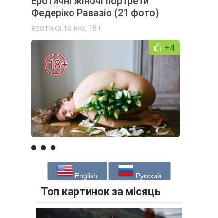
Еротичні жіночі портрети
Федеріко Равазіо (21 фото)
еротика та ню
,
18+
+4
English
Русский
Топ картинок за місяць