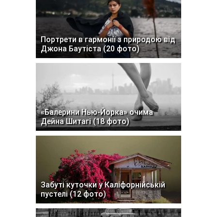
Портрети в гармонії з природою від
Джона Баутіста (20 фото)
«Балерини Нью-Йорка» очима
Дейна Шитагі (18 фото)
Забуті куточки у Каліфорнійській
пустелі (12 фото)