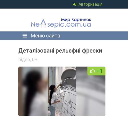
Авторизація
Меню сайта
Деталізовані рельєфні фрески
відео
,
0+
+1