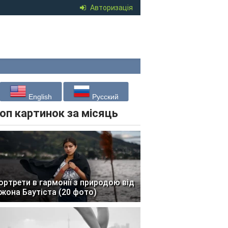
Авторизація
English
Русский
оп картинок за місяць
ортрети в гармонії з природою від
жона Баутіста (20 фото)