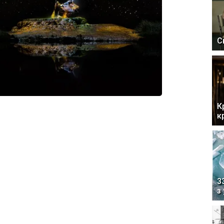
С
К
к
3
з