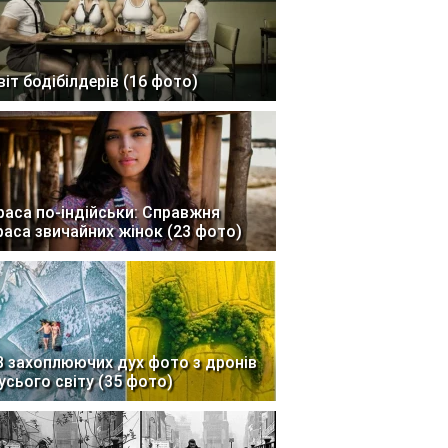
віт бодібілдерів (16 фото)
раса по-індійськи: Справжня
раса звичайних жінок (23 фото)
3 захоплюючих дух фото з дронів
 усього світу (35 фото)