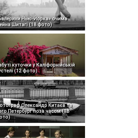
Балерини Нью-Йорка» очима
ейна Шитагі (18 фото)
абуті куточки у Каліфорнійській
устелі (12 фото)
отограф Олександр Китаєв та
ого Петербург поза часом (18
ото)