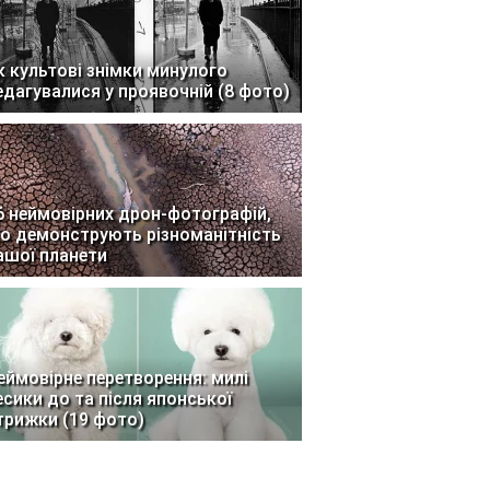
к культові знімки минулого
едагувалися у проявочній (8 фото)
6 неймовірних дрон-фотографій,
о демонструють різноманітність
ашої планети
еймовірне перетворення: милі
есики до та після японської
трижки (19 фото)