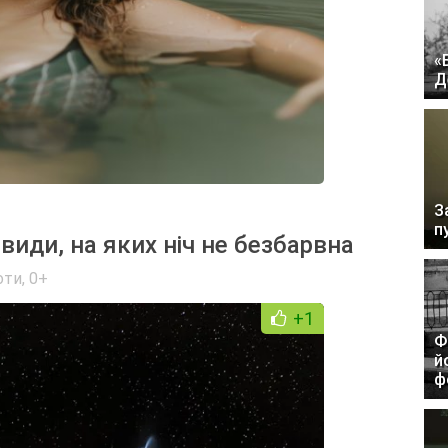
«
Д
З
п
види, на яких ніч не безбарвна
оти
,
0+
+1
Ф
й
ф