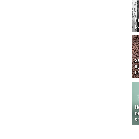
Я
р
3
щ
н
Н
п
с