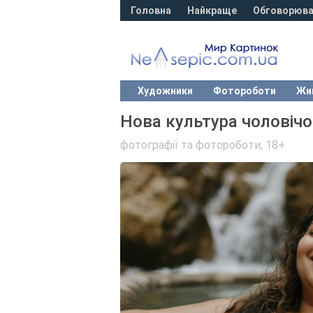
Головна
Найкраще
Обговорюва
Художники
Фотороботи
Жи
Нова культура чоловічо
фотографії та фотороботи
,
18+