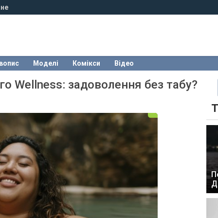
не
вопис
Моделі
Комікси
Відео
го Wellness: задоволення без табу?
Т
П
Д