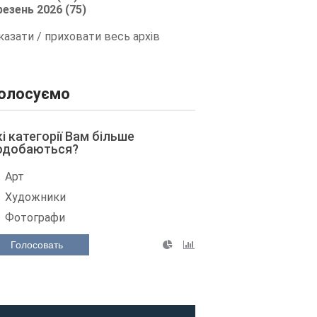
резень 2026 (75)
казати / приховати весь архів
олосуємо
кі категорії Вам більше
одобаються?
Арт
Художники
Фотографи
Голосовать