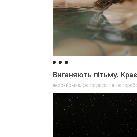
Виганяють пітьму. Крає
аерозйомка
,
фотографії та фотороб