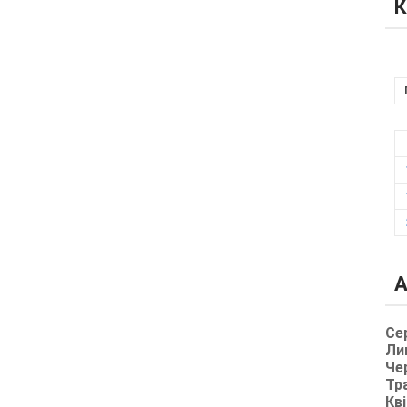
К
А
Се
Ли
Че
Тр
Кві