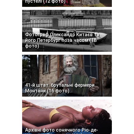
пустелі (12 фото)
Фотограф Олександр Китаєв та
його Петербург поза часом (18
фото)
41-й штат: брутальні фермери
Монтани (16 фото)
Архівні фото сонячного Ріо-де-