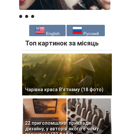
English
Русский
Топ картинок за місяць
Чарівна краса В'єтнаму (18 фото)
22 приголомшливі приклади
дизайну, у авторів якого є чому