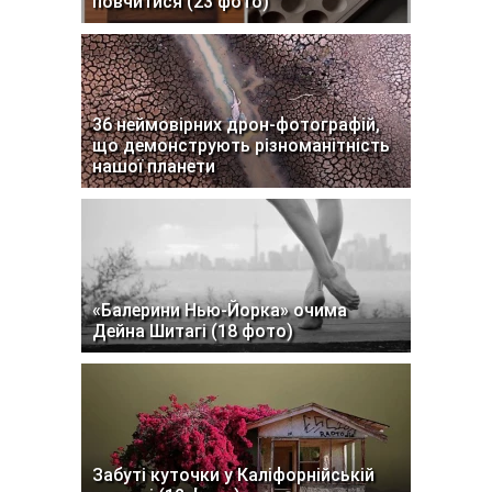
повчитися (23 фото)
36 неймовірних дрон-фотографій,
що демонструють різноманітність
нашої планети
«Балерини Нью-Йорка» очима
Дейна Шитагі (18 фото)
Забуті куточки у Каліфорнійській