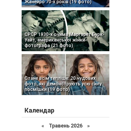
Жанейро 70-х років (19 фото)
СРСР 1930-х очима Маргарет Бурк-
Уайт, американської жінки-
фотографа (21 фото)
Стане всім тепліше: 20 чудових
фото, які демонструють усю силу
посмішки (19 фото)
Календар
«
Травень 2026
»