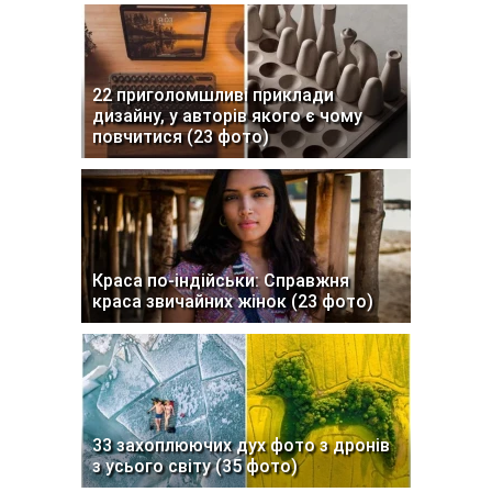
22 приголомшливі приклади
дизайну, у авторів якого є чому
повчитися (23 фото)
Краса по-індійськи: Справжня
краса звичайних жінок (23 фото)
33 захоплюючих дух фото з дронів
з усього світу (35 фото)