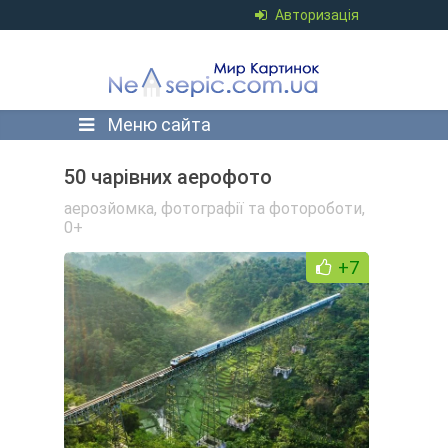
Авторизація
Меню сайта
50 чарівних аерофото
аерозйомка
,
фотографії та фотороботи
,
0+
+7