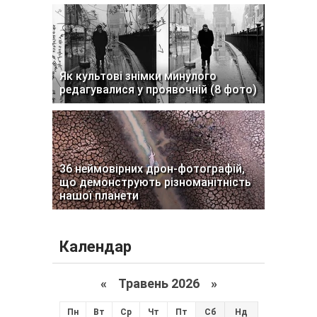
Як культові знімки минулого
редагувалися у проявочній (8 фото)
36 неймовірних дрон-фотографій,
що демонструють різноманітність
нашої планети
Календар
«
Травень 2026
»
Пн
Вт
Ср
Чт
Пт
Сб
Нд