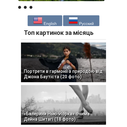
English
Русский
Топ картинок за місяць
Портрети в гармонії з природою від
Джона Баутіста (20 фото)
«Балерини Нью-Йорка» очима
Дейна Шитагі (18 фото)