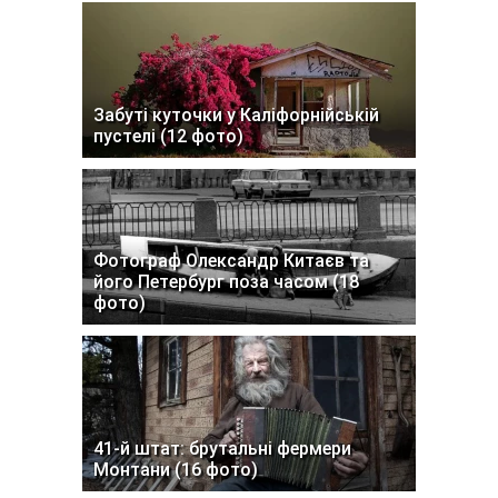
Забуті куточки у Каліфорнійській
пустелі (12 фото)
Фотограф Олександр Китаєв та
його Петербург поза часом (18
фото)
41-й штат: брутальні фермери
Монтани (16 фото)