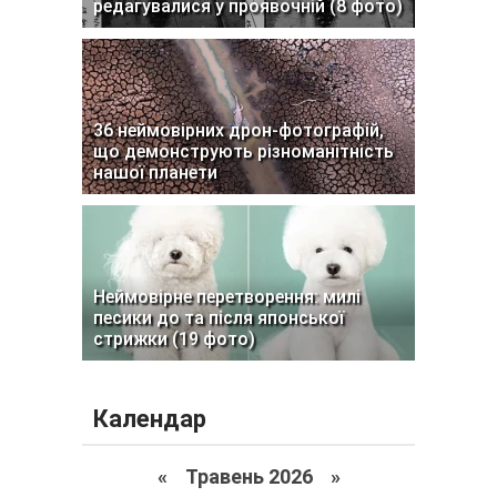
редагувалися у проявочній (8 фото)
36 неймовірних дрон-фотографій,
що демонструють різноманітність
нашої планети
Неймовірне перетворення: милі
песики до та після японської
стрижки (19 фото)
Календар
«
Травень 2026
»