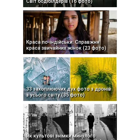
Світ бодібілдерів (16 фото)
Краса по-індійськи: Справжня
краса звичайних жінок (23 фото)
33 захоплюючих дух фото з дронів
з усього світу (35 фото)
Як культові знімки минулого