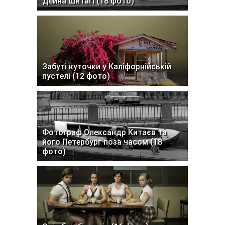
Дейна Шитагі (18 фото)
Забуті куточки у Каліфорнійській
пустелі (12 фото)
Фотограф Олександр Китаєв та
його Петербург поза часом (18
фото)