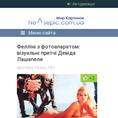
Авторизація
Меню сайта
Фелліні з фотоапаратом:
візуальні притчі Девіда
Лашапеля
еротика та ню
,
18+
+3