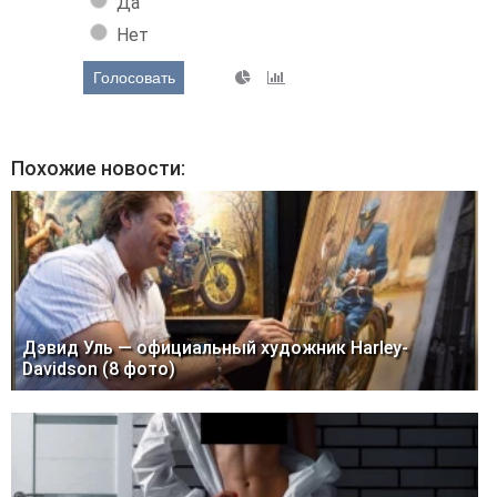
Да
Нет
Голосовать
Похожие новости:
Дэвид Уль — официальный художник Harley-
Davidson (8 фото)