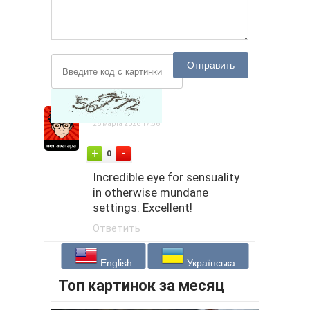
Отправить
Algee
26 марта 2026 17:56
-
+
0
Incredible eye for sensuality
in otherwise mundane
settings. Excellent!
Ответить
English
Українська
Топ картинок за месяц