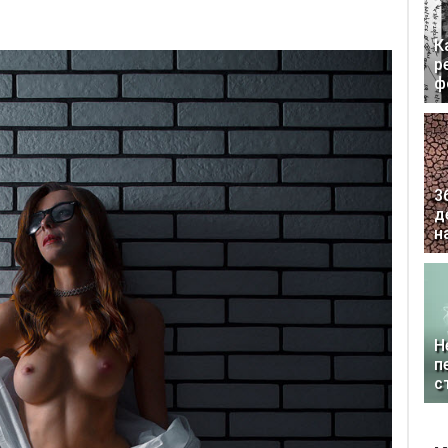
К
р
ф
3
д
н
Н
п
с