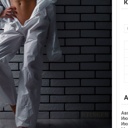
К
А
Ав
Ию
Ию