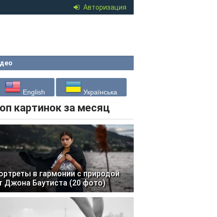
Авторизация
део
English
Українська
оп картинок за месяц
ортреты в гармонии с природой
т Джона Баутиста (20 фото)