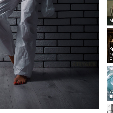
М
К
к
ф
3
д