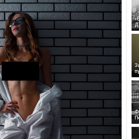
«
Д
З
п
Ф
П