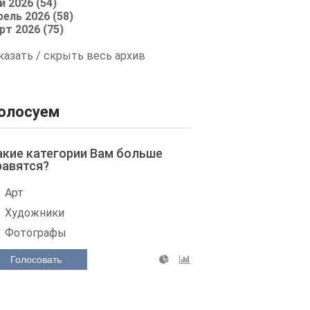
й 2026 (54)
рель 2026 (58)
рт 2026 (75)
казать / скрыть весь архив
олосуем
акие категории Вам больше
равятся?
Арт
Художники
Фотографы
Голосовать