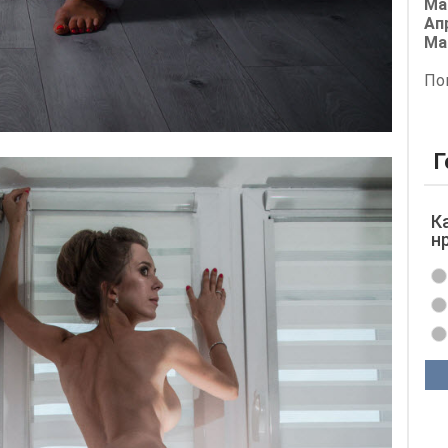
Ма
Ап
Ма
По
Г
К
н