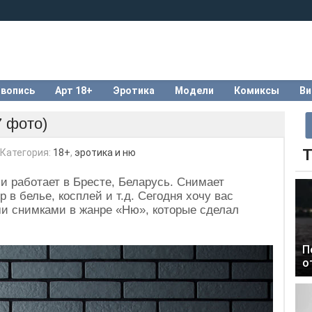
вопись
Арт 18+
Эротика
Модели
Комиксы
Ви
 фото)
Т
Категория:
18+
,
эротика и ню
и работает в Бресте, Беларусь. Снимает
р в белье, косплей и т.д. Сегодня хочу вас
и снимками в жанре «Ню», которые сделал
П
о