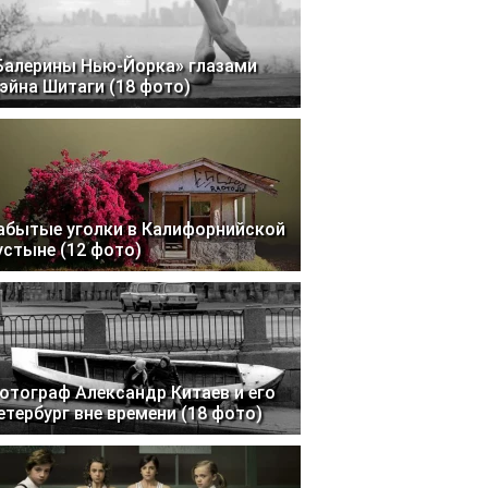
Балерины Нью-Йорка» глазами
эйна Шитаги (18 фото)
абытые уголки в Калифорнийской
устыне (12 фото)
отограф Александр Китаев и его
етербург вне времени (18 фото)