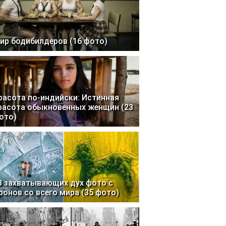
ир бодибилдеров (16 фото)
расота по-индийски: Истинная
расота обыкновенных женщин (23
ото)
3 захватывающих дух фото с
ронов со всего мира (35 фото)