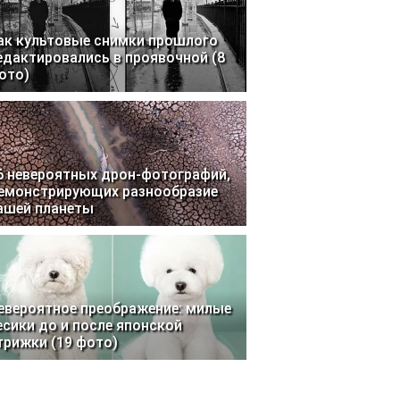
ак культовые снимки прошлого
едактировались в проявочной (8
ото)
6 невероятных дрон-фотографий,
емонстрирующих разнообразие
ашей планеты
евероятное преображение: милые
есики до и после японской
трижки (19 фото)