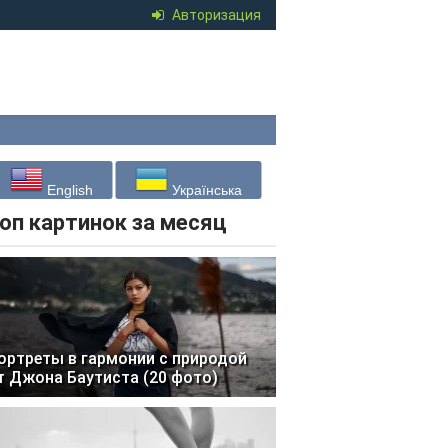
Авторизация
English
Українська
оп картинок за месяц
ортреты в гармонии с природой
т Джона Баутиста (20 фото)