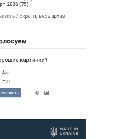
рт 2026 (75)
казать / скрыть весь архив
олосуем
орошие картинки?
Да
Нет
олосовать