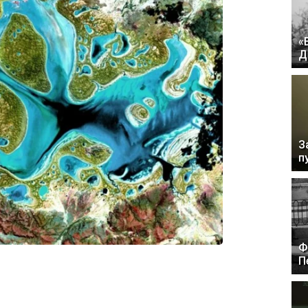
«
Д
З
п
Ф
П