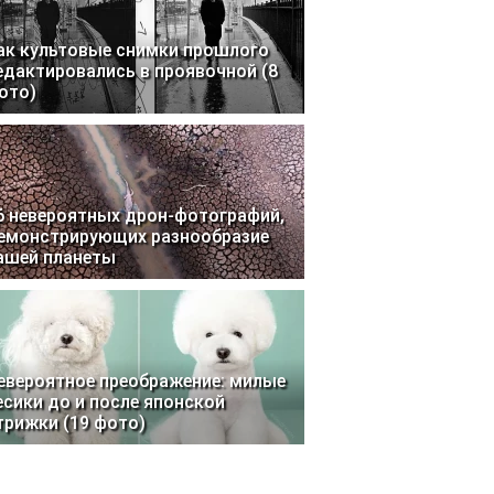
ак культовые снимки прошлого
едактировались в проявочной (8
ото)
6 невероятных дрон-фотографий,
емонстрирующих разнообразие
ашей планеты
евероятное преображение: милые
есики до и после японской
трижки (19 фото)