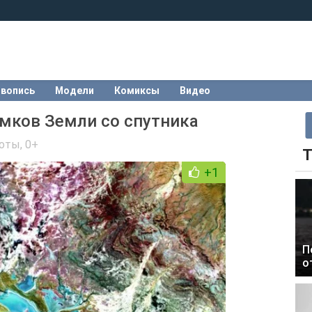
вопись
Модели
Комиксы
Видео
мков Земли со спутника
боты
,
0+
Т
+1
П
о