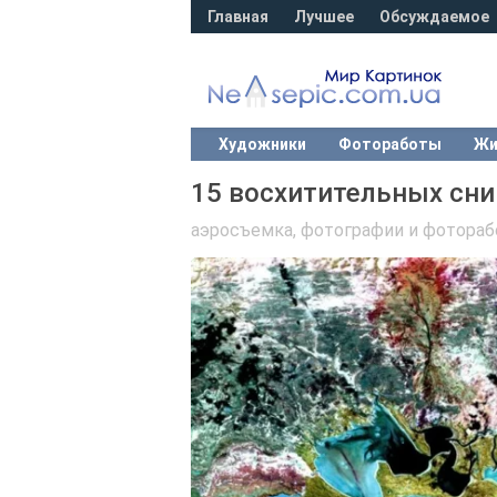
Главная
Лучшее
Обсуждаемое
Художники
Фотоработы
Жи
15 восхитительных сни
аэросъемка
,
фотографии и фотора