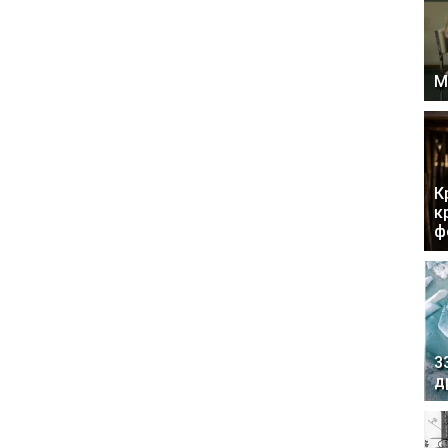
М
К
к
ф
3
д