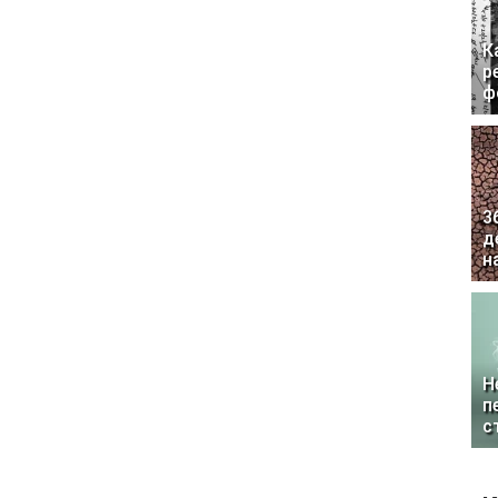
К
р
ф
3
д
н
Н
п
с