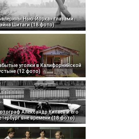
Балерины Нью-Йорка» глазами
эйна Шитаги (18 фото)
абытые уголки в Калифорнийской
устыне (12 фото)
отограф Александр Китаев и его
етербург вне времени (18 фото)