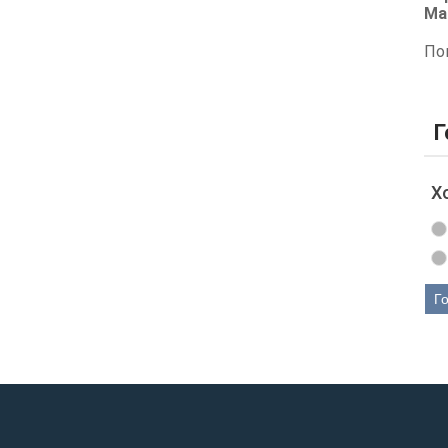
Ма
По
Г
Х
Г