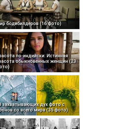
ир бодибилдеров (16 фото)
расота по-индийски: Истинная
расота обыкновенных женщин (23
ото)
3 захватывающих дух фото с
ронов со всего мира (35 фото)