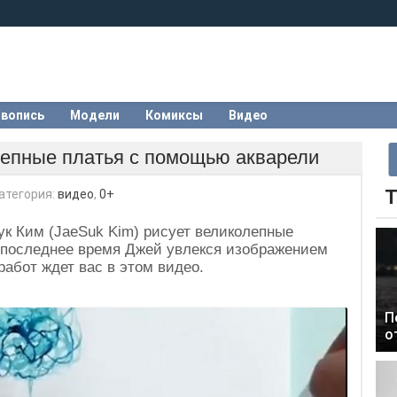
вопись
Модели
Комиксы
Видео
лепные платья с помощью акварели
Т
атегория:
видео
,
0+
к Ким (JaeSuk Kim) рисует великолепные
 последнее время Джей увлекся изображением
работ ждет вас в этом видео.
П
о