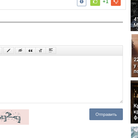
+1
4
М
2
у
п
К
к
Отправить
ф