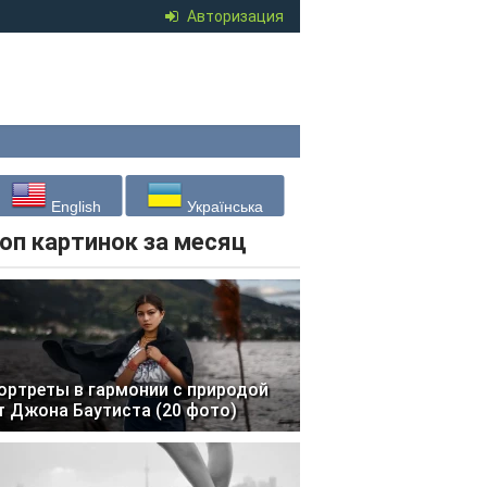
Авторизация
English
Українська
оп картинок за месяц
ортреты в гармонии с природой
т Джона Баутиста (20 фото)