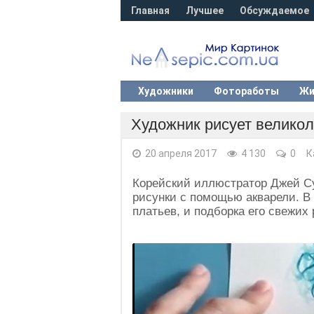
Главная
Лучшее
Обсуждаемое
Художники
Фотоработы
Жи
Художник рисует велико
20 апреля 2017
4 130
0
К
Корейский иллюстратор Джей Су
рисунки с помощью акварели. В
платьев, и подборка его свежих 