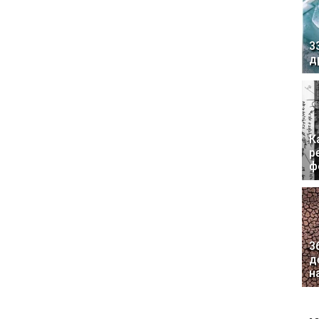
3
д
К
р
ф
3
д
н