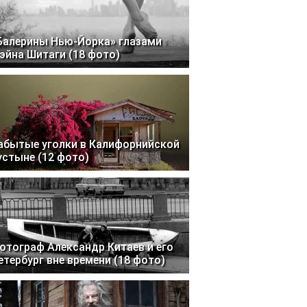
Балерины Нью-Йорка» глазами
эйна Шитаги (18 фото)
абытые уголки в Калифорнийской
устыне (12 фото)
отограф Александр Китаев и его
етербург вне времени (18 фото)