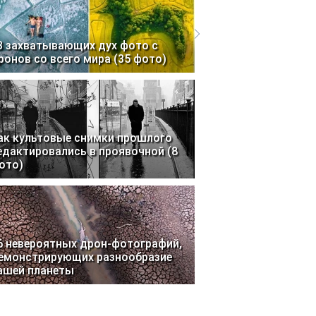
3 захватывающих дух фото с
ронов со всего мира (35 фото)
ак культовые снимки прошлого
едактировались в проявочной (8
ото)
6 невероятных дрон-фотографий,
емонстрирующих разнообразие
ашей планеты