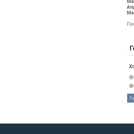
Ма
Ап
Ма
По
Г
Х
Г