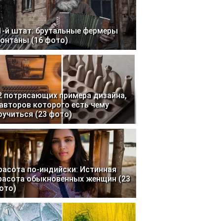
1-й штат: брутальные фермеры
онтаны (16 фото)
2 потрясающих примера дизайна,
 авторов которого есть чему
оучиться (23 фото)
расота по-индийски: Истинная
расота обыкновенных женщин (23
ото)