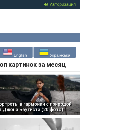
Авторизация
English
Українська
оп картинок за месяц
ортреты в гармонии с природой
т Джона Баутиста (20 фото)