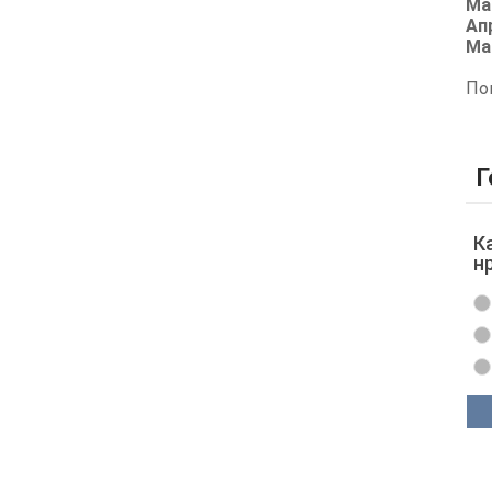
Ма
Ап
Ма
По
Г
К
н