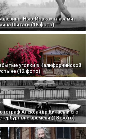
Балерины Нью-Йорка» глазами
эйна Шитаги (18 фото)
абытые уголки в Калифорнийской
устыне (12 фото)
отограф Александр Китаев и его
етербург вне времени (18 фото)