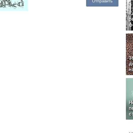
Отправить
К
р
ф
3
д
н
Н
п
с