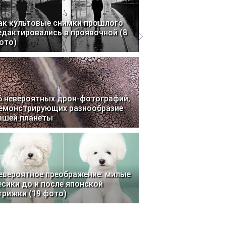
ак культовые снимки прошлого
едактировались в проявочной (8
ото)
6 невероятных дрон-фотографий,
емонстрирующих разнообразие
ашей планеты
евероятное преображение: милые
есики до и после японской
трижки (19 фото)