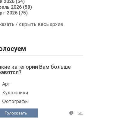
й 2026 (54)
рель 2026 (58)
рт 2026 (75)
казать / скрыть весь архив
олосуем
акие категории Вам больше
равятся?
Арт
Художники
Фотографы
Голосовать