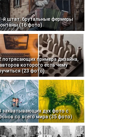
1-й штат: брутальные фермеры
онтаны (16 фото)
2 потрясающих примера дизайна,
 авторов которого есть чему
оучиться (23 фото)
3 захватывающих дух фото с
ронов со всего мира (35 фото)