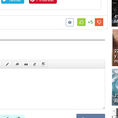
4
М
+5
2
у
п
3
д