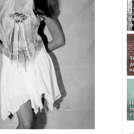
К
р
ф
3
д
н
Н
п
с