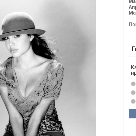
Ма
Ап
Ма
По
Г
К
н