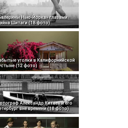
Балерины Нью-Йорка» глазами
эйна Шитаги (18 фото)
абытые уголки в Калифорнийской
устыне (12 фото)
отограф Александр Китаев и его
етербург вне времени (18 фото)