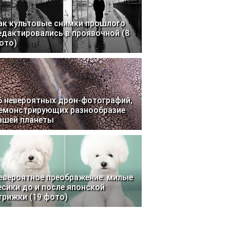
ак культовые снимки прошлого
едактировались в проявочной (8
ото)
6 невероятных дрон-фотографий,
емонстрирующих разнообразие
ашей планеты
евероятное преображение: милые
есики до и после японской
трижки (19 фото)