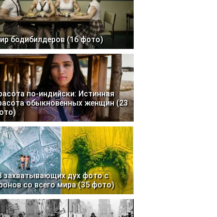
ир бодибилдеров (16 фото)
расота по-индийски: Истинная
расота обыкновенных женщин (23
ото)
3 захватывающих дух фото с
ронов со всего мира (35 фото)