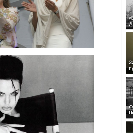
«
Д
З
п
Ф
П