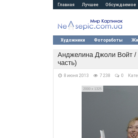
Главная
Лучшее
Обсуждаемое
Художники
Фотоработы
Жи
Анджелина Джоли Войт / An
часть)
8 июня 2013
7 238
0
Кате
2000 x 1325