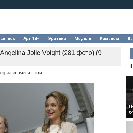
вопись
Арт 18+
Эротика
Модели
Комиксы
Ви
gelina Jolie Voight (281 фото) (9
Т
гория:
знаменитости
П
о