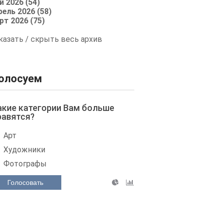
й 2026 (54)
рель 2026 (58)
рт 2026 (75)
казать / скрыть весь архив
олосуем
акие категории Вам больше
равятся?
Арт
Художники
Фотографы
Голосовать