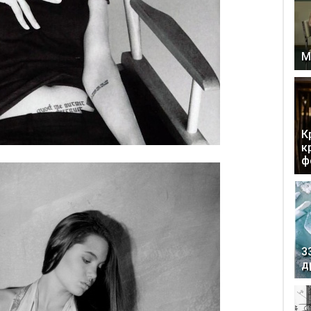
М
К
к
ф
3
д