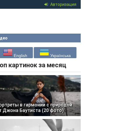
Авторизация
део
English
Українська
оп картинок за месяц
ортреты в гармонии с природой
т Джона Баутиста (20 фото)