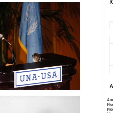
К
А
Ав
Ию
Ию