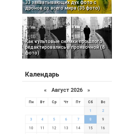
33 захватывающих дух фото с
дронов со всего мира (35 фото)
Как культовые снимки прошлого
редактировались в проявочной (8
фото)
Календарь
«
Август 2026 »
Пн
Вт
Ср
Чт
Пт
Сб
Вс
1
2
3
4
5
6
7
8
9
10
11
12
13
14
15
16