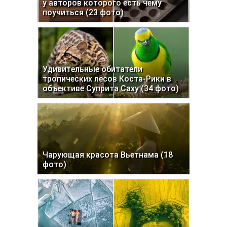
у авторов которого есть чему
поучиться (23 фото)
Удивительные обитатели
тропических лесов Коста-Рики в
объективе Суприта Саху (34 фото)
Чарующая красота Вьетнама (18
фото)