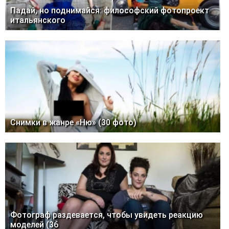
Падай, но поднимайся: философский фотопроект
итальянского
Снимки в жанре «Ню» (30 фото)
Фотограф раздевается, чтобы увидеть реакцию
моделей (36