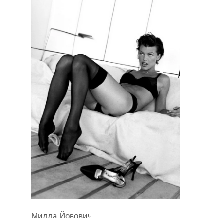
Милла Йовович