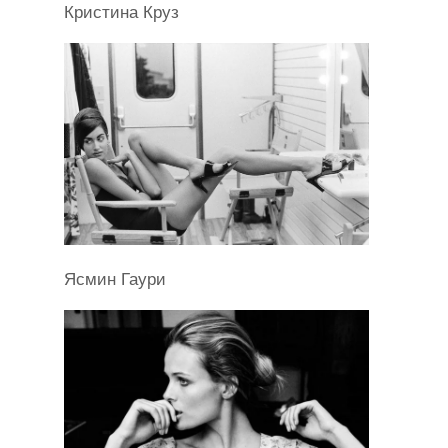
Кристина Круз
Ясмин Гаури