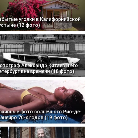
абытые уголки в Калифорнийской
устыне (12 фото)
отограф Александр Китаев и его
етербург вне времени (18 фото)
рхивные фото солнечного Рио-де-
анейро 70-х годов (19 фото)