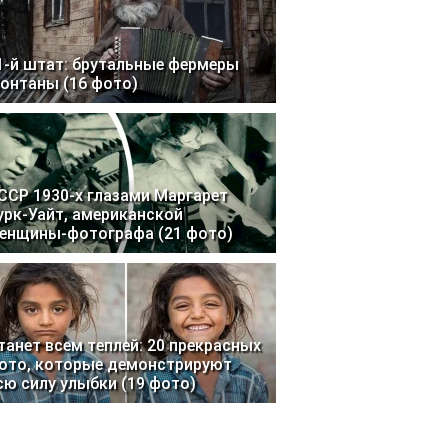
1-й штат: брутальные фермеры
онтаны (16 фото)
ССР 1930-х глазами Маргарет
урк-Уайт, американской
енщины-фотографа (21 фото)
танет всем теплей: 20 прекрасных
ото, которые демонстрируют
сю силу улыбки (19 фото)