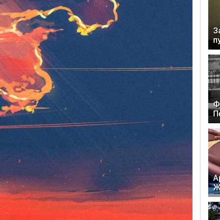
З
п
Ф
П
А
Ж