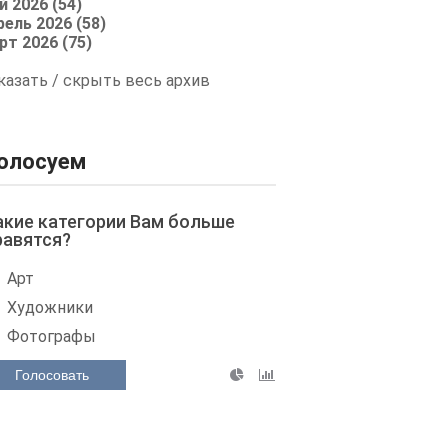
й 2026 (54)
рель 2026 (58)
рт 2026 (75)
казать / скрыть весь архив
олосуем
акие категории Вам больше
равятся?
Арт
Художники
Фотографы
Голосовать