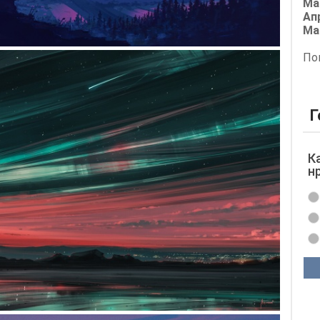
Ма
Ап
Ма
По
Г
К
н