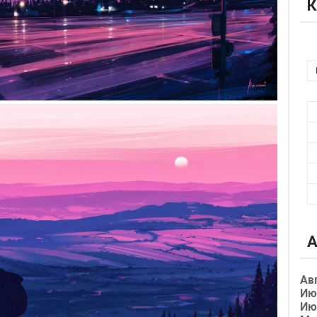
К
А
Ав
Ию
Ию