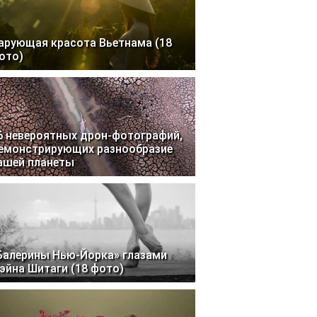
арующая красота Вьетнама (18
ото)
6 невероятных дрон-фотографий,
емонстрирующих разнообразие
ашей планеты
Балерины Нью-Йорка» глазами
эйна Шитаги (18 фото)