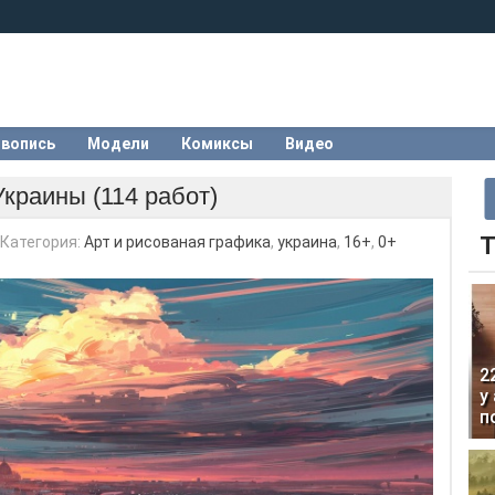
вопись
Модели
Комиксы
Видео
Украины (114 работ)
Т
Категория:
Арт и рисованая графика
,
украина
,
16+
,
0+
2
у
п