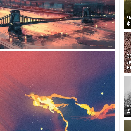
Ч
ф
3
д
н
«
Д