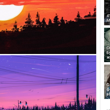
4
М
С
Б
ж
С
ф
в