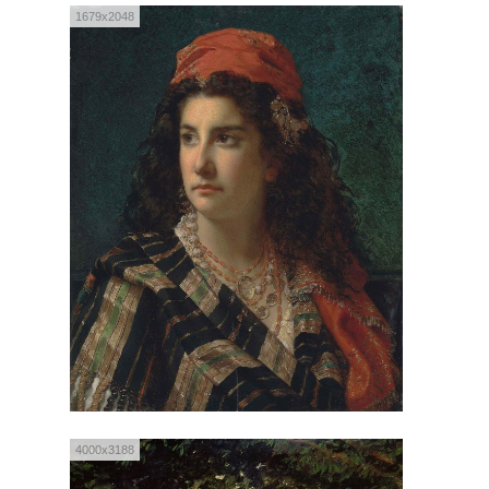
1679x2048
4000x3188