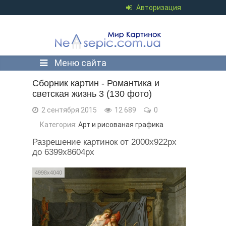
Авторизация
Меню сайта
Сборник картин - Романтика и
светская жизнь 3 (130 фото)
2 сентября 2015
12 689
0
Категория:
Арт и рисованая графика
Разрешение картинок от 2000x922px
до 6399x8604px
4998x4040