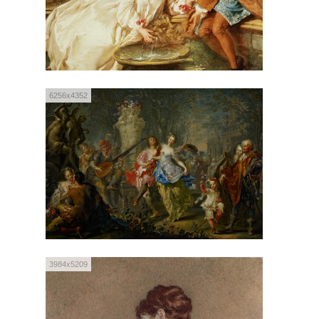
6256x4352
3984x5209