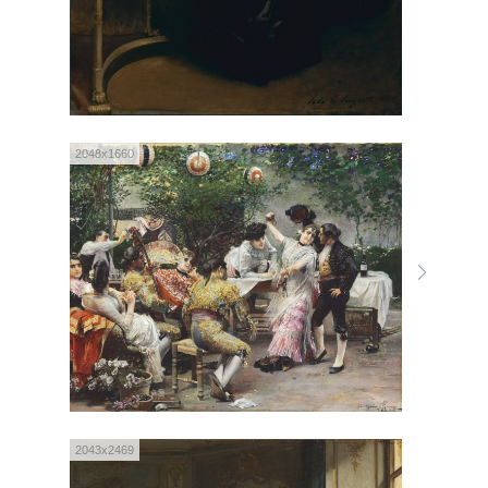
2048x1660
2043x2469