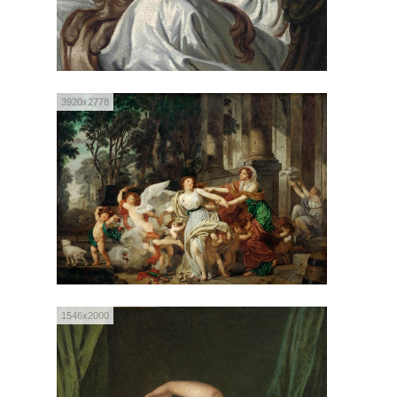
3920x2778
1546x2000