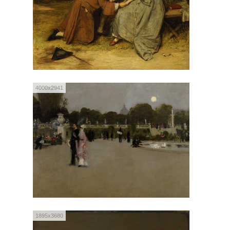
4000x2941
1895x3680