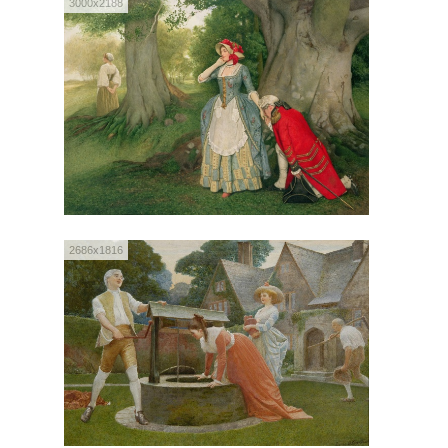
3000x2188
2686x1816