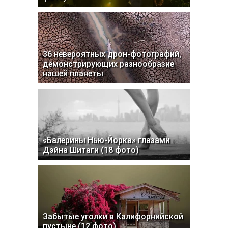
36 невероятных дрон-фотографий,
демонстрирующих разнообразие
нашей планеты
«Балерины Нью-Йорка» глазами
Дэйна Шитаги (18 фото)
Забытые уголки в Калифорнийской
пустыне (12 фото)