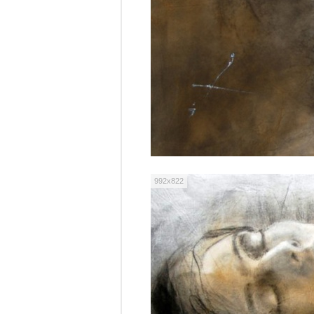
992x822