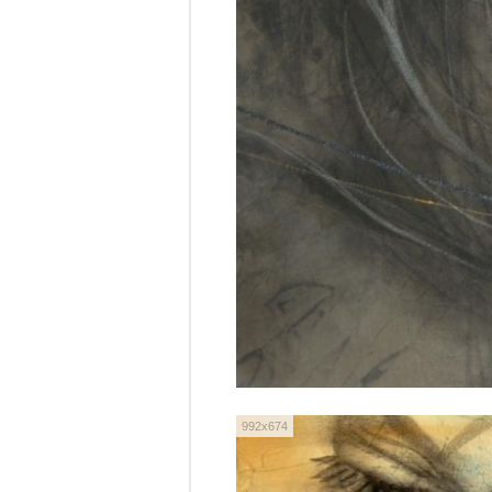
992x674