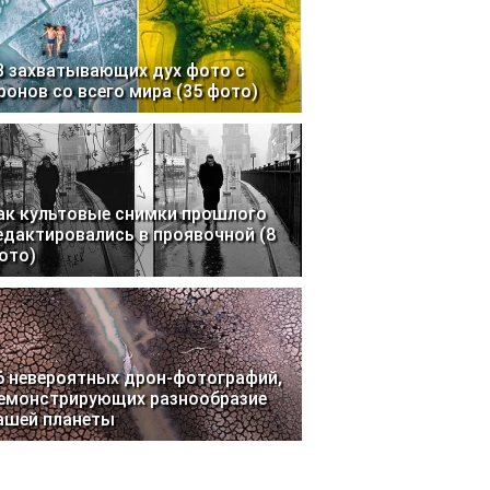
3 захватывающих дух фото с
ронов со всего мира (35 фото)
ак культовые снимки прошлого
едактировались в проявочной (8
ото)
6 невероятных дрон-фотографий,
емонстрирующих разнообразие
ашей планеты