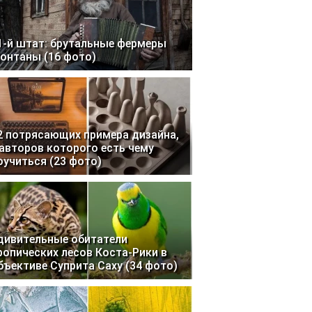
1-й штат: брутальные фермеры
онтаны (16 фото)
2 потрясающих примера дизайна,
 авторов которого есть чему
оучиться (23 фото)
дивительные обитатели
ропических лесов Коста-Рики в
бъективе Суприта Саху (34 фото)