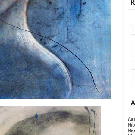
К
А
Ав
Ию
Ию