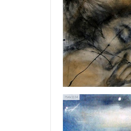
754x1134