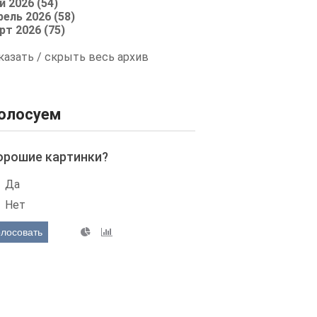
й 2026 (54)
рель 2026 (58)
рт 2026 (75)
казать / скрыть весь архив
олосуем
орошие картинки?
Да
Нет
олосовать