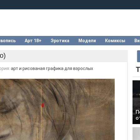
вопись
Арт 18+
Эротика
Модели
Комиксы
Ви
о)
Т
ория:
арт и рисованая графика для взрослых
П
о