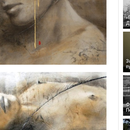
«
Д
З
п
Ф
П