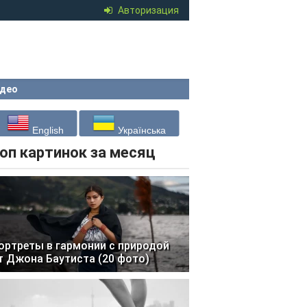
Авторизация
део
English
Українська
оп картинок за месяц
ортреты в гармонии с природой
т Джона Баутиста (20 фото)