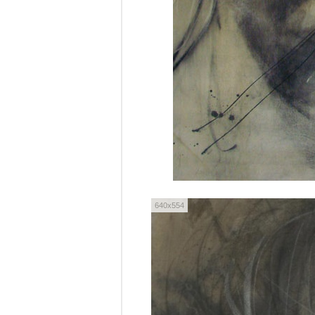
640x554