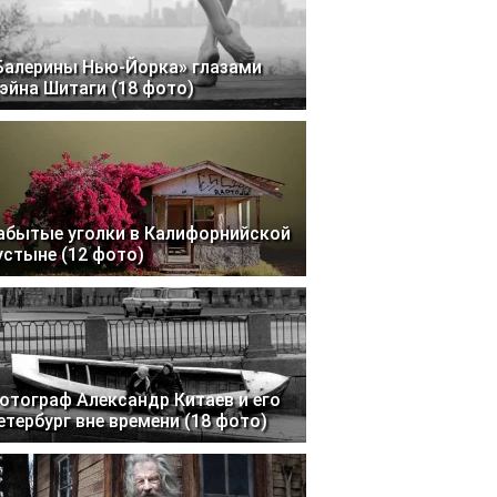
Балерины Нью-Йорка» глазами
эйна Шитаги (18 фото)
абытые уголки в Калифорнийской
устыне (12 фото)
отограф Александр Китаев и его
етербург вне времени (18 фото)