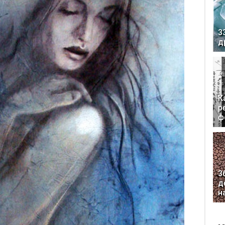
3
д
К
р
ф
3
д
н