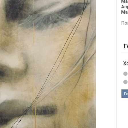
Ма
Ап
Ма
По
Г
Х
Г