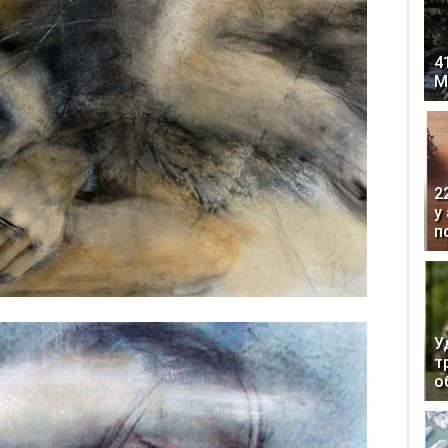
4
М
2
у
п
У
т
о