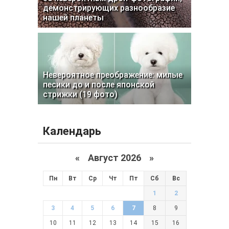
демонстрирующих разнообразие
нашей планеты
Невероятное преображение: милые
песики до и после японской
стрижки (19 фото)
Календарь
«
Август 2026 »
Пн
Вт
Ср
Чт
Пт
Сб
Вс
1
2
3
4
5
6
7
8
9
10
11
12
13
14
15
16