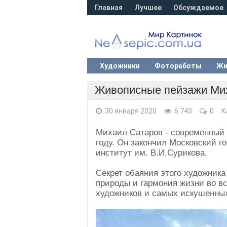
Главная
Лучшее
Обсуждаемое
Художники
Фотоработы
Жи
Живописные пейзажи Мих
30 января 2020
6 743
0
К
Михаил Сатаров - современный 
году. Он закончил Московский 
институт им. В.И.Сурикова.
Секрет обаяния этого художника
природы и гармония жизни во в
художников и самых искушенных