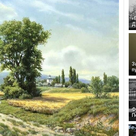
«
Д
З
п
Ф
П