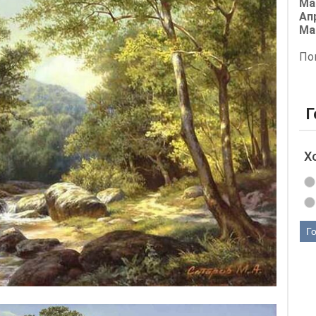
Ма
Ап
Ма
По
Г
Х
Г