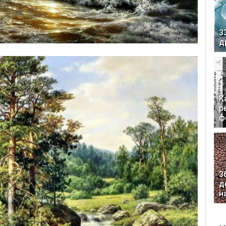
3
д
К
р
ф
3
д
н