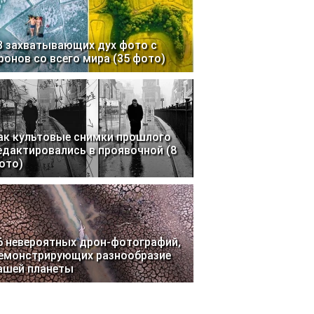
3 захватывающих дух фото с
ронов со всего мира (35 фото)
ак культовые снимки прошлого
едактировались в проявочной (8
ото)
6 невероятных дрон-фотографий,
емонстрирующих разнообразие
ашей планеты