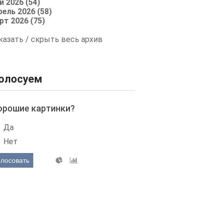
й 2026 (54)
рель 2026 (58)
рт 2026 (75)
казать / скрыть весь архив
олосуем
орошие картинки?
Да
Нет
олосовать