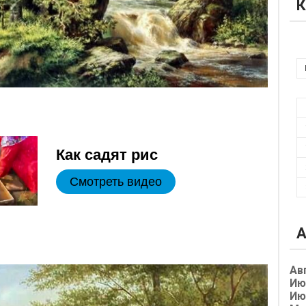
К
Как садят рис
Смотреть видео
А
Ав
Ию
Ию