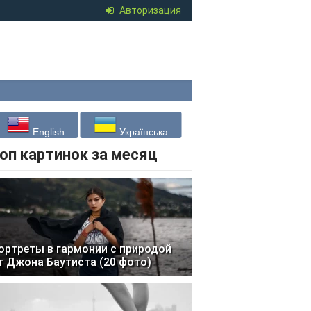
Авторизация
English
Українська
оп картинок за месяц
ортреты в гармонии с природой
т Джона Баутиста (20 фото)