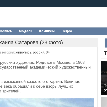
вопись
Модели
Комиксы
Видео
аила Сатарова (23 фото)
Т
атегория:
живопись
,
россия
,
0+
русский художник. Родился в Москве, в 1963
государственный академический художественный
 в изысканной красоте его картин. Величие
П
се века обращали к себе взоры лучших
о
 зрителей.