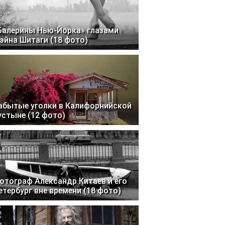
Балерины Нью-Йорка» глазами
эйна Шитаги (18 фото)
абытые уголки в Калифорнийской
устыне (12 фото)
отограф Александр Китаев и его
етербург вне времени (18 фото)