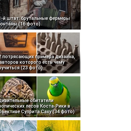
1-й штат: брутальные фермеры
онтаны (16 фото)
2 потрясающих примера дизайна,
 авторов которого есть чему
оучиться (23 фото)
дивительные обитатели
ропических лесов Коста-Рики в
бъективе Суприта Саху (34 фото)