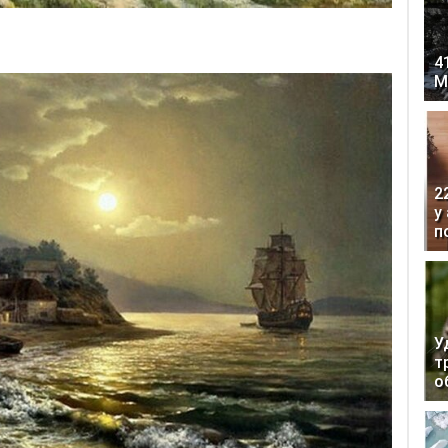
4
М
2
у
п
У
т
о