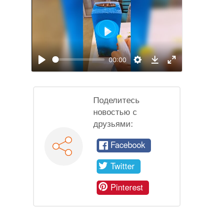
Воспроизвести
00:00
Воспроизвести
Настройки
На
Download
полный
экран
Поделитесь
новостью с
друзьями:
Facebook
Twitter
Pinterest