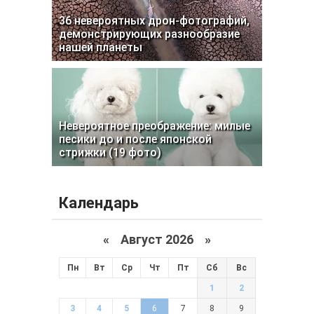
36 невероятных дрон-фотографий,
демонстрирующих разнообразие
нашей планеты
Невероятное преображение: милые
песики до и после японской
стрижки (19 фото)
Календарь
«
Август 2026 »
Пн
Вт
Ср
Чт
Пт
Сб
Вс
1
2
3
4
5
6
7
8
9