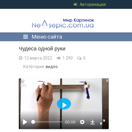
Авторизация
Меню сайта
Чудеса одной руки
12 марта 2022
1 290
0
Категория:
видео
Воспроизвести
00:00
Воспроизвести
Настройки
На
Download
полный