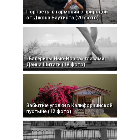
Портреты в гармонии с природой
от Джона Баутиста (20 фото)
«Балерины Нью-Йорка» глазами
Дэйна Шитаги (18 фото)
Забытые уголки в Калифорнийской
пустыне (12 фото)