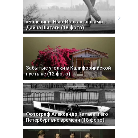
«Балерины Нью-Йорка» глазами
Дэйна Шитаги (18 фото)
Забытые уголки в Калифорнийской
пустыне (12 фото)
Фотограф Александр Китаев и его
Петербург вне времени (18 фото)