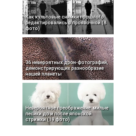
Как культовые снимки прошлого
редактировались в проявочной (8
фото)
36 невероятных дрон-фотографий,
демонстрирующих разнообразие
нашей планеты
Невероятное преображение: милые
песики до и после японской
стрижки (19 фото)