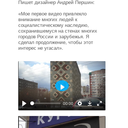
Пишет дизайнер Андрей Першин:
«Мое первое видео привлекло
внимание многих людей к
социалистическому наследию,
сохранившемуся на стенах многих
городов России и зарубежья. Я
сделал продолжение, чтобы этот
интерес не угасал».
Воспроизвести
00:00
Воспроизвести
Настройки
На
Download
полный
экран