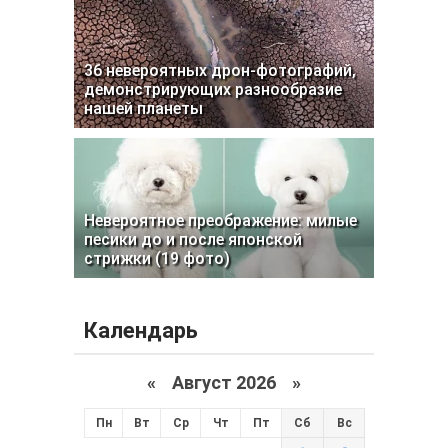
36 невероятных дрон-фотографий,
демонстрирующих разнообразие
нашей планеты
Невероятное преображение: милые
песики до и после японской
стрижки (19 фото)
Календарь
«
Август 2026 »
Пн
Вт
Ср
Чт
Пт
Сб
Вс