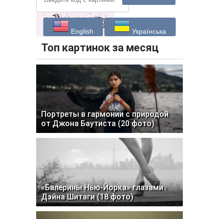
English
Українська
Топ картинок за месяц
Портреты в гармонии с природой
от Джона Баутиста (20 фото)
«Балерины Нью-Йорка» глазами
Дэйна Шитаги (18 фото)