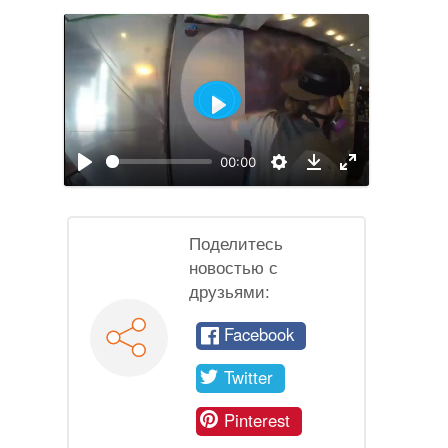
Воспроизвести
00:00
Воспроизвести
Настройки
На
Download
полный
экран
Поделитесь
новостью с
друзьями:
Facebook
Twitter
Pinterest