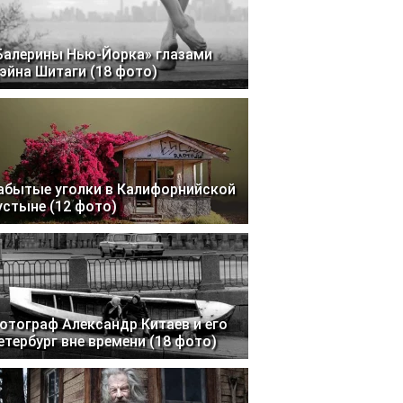
Балерины Нью-Йорка» глазами
эйна Шитаги (18 фото)
абытые уголки в Калифорнийской
устыне (12 фото)
отограф Александр Китаев и его
етербург вне времени (18 фото)