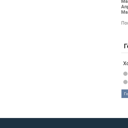
Ма
Ап
Ма
По
Г
Х
Г