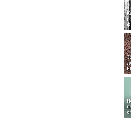
К
р
ф
3
д
н
Н
п
с