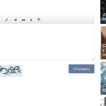
4
М
2
у
п
Отправить
3
д