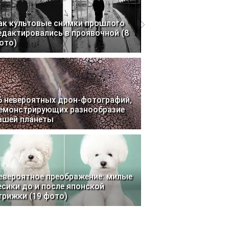
ак культовые снимки прошлого
едактировались в проявочной (8
ото)
6 невероятных дрон-фотографий,
емонстрирующих разнообразие
ашей планеты
евероятное преображение: милые
есики до и после японской
трижки (19 фото)