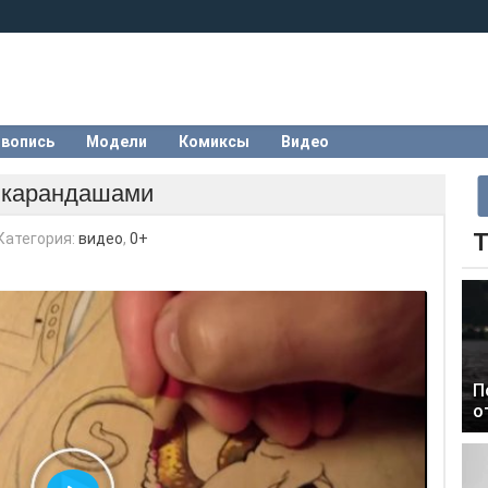
вопись
Модели
Комиксы
Видео
 карандашами
Т
Категория:
видео
,
0+
П
о