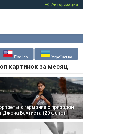
Авторизация
English
Українська
оп картинок за месяц
ортреты в гармонии с природой
т Джона Баутиста (20 фото)