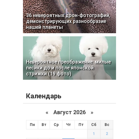
36 невероятных дрон-фотографий,
демонстрирующих разнообразие
нашей планеты
Невероятное преображение: милые
песики до и после японской
стрижки (19 фото)
Календарь
«
Август 2026 »
Пн
Вт
Ср
Чт
Пт
Сб
Вс
1
2