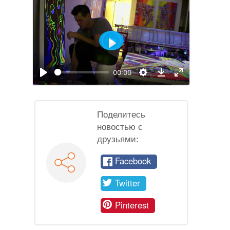
Воспроизвести
00:00
Воспроизвести
Настройки
На
Download
полный
экран
Поделитесь
новостью с
друзьями:
Facebook
Twitter
Pinterest