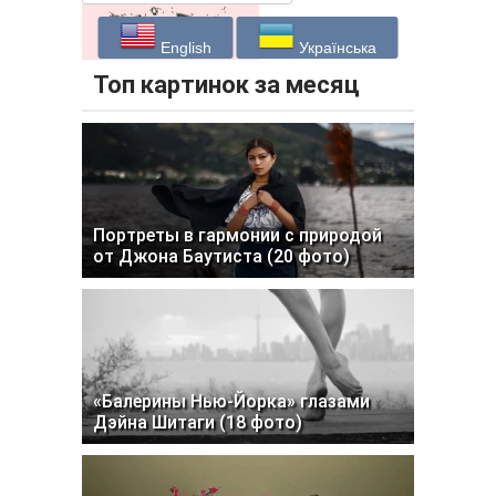
English
Українська
Топ картинок за месяц
Портреты в гармонии с природой
от Джона Баутиста (20 фото)
«Балерины Нью-Йорка» глазами
Дэйна Шитаги (18 фото)