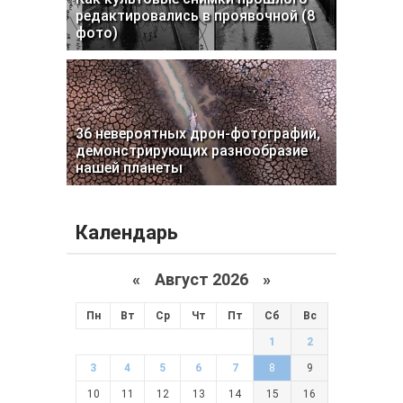
редактировались в проявочной (8
фото)
36 невероятных дрон-фотографий,
демонстрирующих разнообразие
нашей планеты
Календарь
«
Август 2026 »
Пн
Вт
Ср
Чт
Пт
Сб
Вс
1
2
3
4
5
6
7
8
9
10
11
12
13
14
15
16